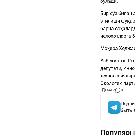
бўлади.
Бир сўз билан
этилиши фуқар
барча соҳалар
ислоҳотларга б
Моҳира Ходжа
Ўзбекистон Ре
депутати, Инн
технологиялар
Экологик парт
1417
0
Подпи
быть 
Популярн