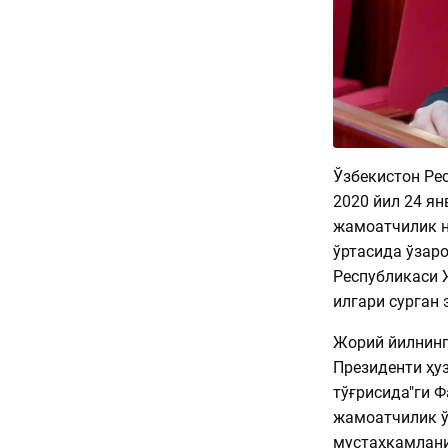
Ўзбекистон Ре
2020 йил 24 я
жамоатчилик н
ўртасида ўзар
Республикаси 
илгари сурган 
Жорий йилнинг
Президенти ҳу
тўғрисида"ги Ф
жамоатчилик ў
мустаҳкамлани