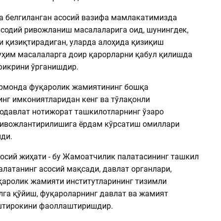
 белгиланган асосий вазифа мамлакатимизда
содий ривожланиш масалаларига оид, шунингдек,
 қизиқтирадиган, уларда алоҳида қизиқиш
уҳим масалаларга доир қарорларни қабул қилишда
фикрини ўрганишдир.
рмонда фуқаролик жамиятининг бошқа
инг имкониятларидан кенг ва тўлақонли
одавлат нотижорат ташкилотларнинг ўзаро
ивожлантирилишига ёрдам кўрсатиш омиллари
лди.
осий жиҳати - бу Жамоатчилик палатасининг ташкил
алатанинг асосий мақсади, давлат органлари,
қаролик жамияти институтларининг тизимли
лга қўйиш, фуқароларнинг давлат ва жамият
штирокини фаоллаштиришдир.