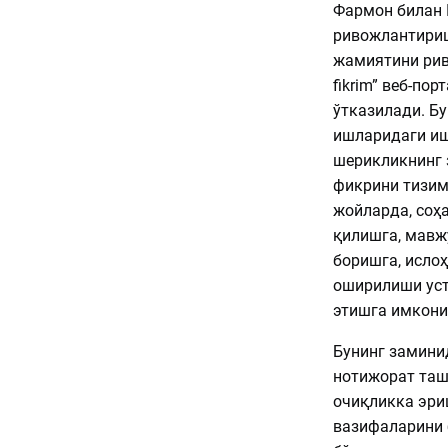
Фармон билан 
ривожлантириш
жамиятини рив
fikrim” веб-по
ўтказилади. Б
ишларидаги иш
шерикликнинг 
фикрини тизим
жойларда, соҳ
қилишга, мавж
боришга, исло
оширилиши уст
этишга имкони
Бунинг замини
нотижорат та
очиқликка эри
вазифаларини 