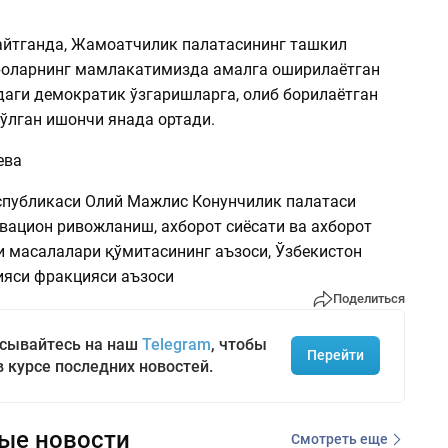
 айтганда, Жамоатчилик палатасининг ташкил
оларнинг мамлакатимизда амалга оширилаётган
даги демократик ўзгаришларга, олиб борилаётган
ўлган ишончи янада ортади.
ева
спубликаси Олий Мажлис Конунчилик палатаси
овацион ривожланиш, ахборот сиёсати ва ахборот
и масалалари қўмитасининг аъзоси, Ўзбекистон
ияси фракцияси аъзоси
Поделиться
сывайтесь на наш
Telegram
, чтобы
Перейти
в курсе последних новостей.
ые новости
Смотреть еще