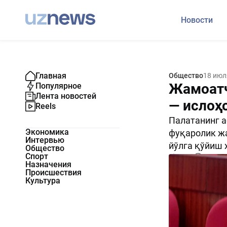
Новости
Главная
Общество
18 июл
Жамоатч
Популярное
Лента новостей
— ислоҳ
Reels
Палатанинг а
Экономика
фуқаролик жа
Интервью
йўлга қўйиш 
Общество
Спорт
1417
0
Назначения
Происшествия
Культура