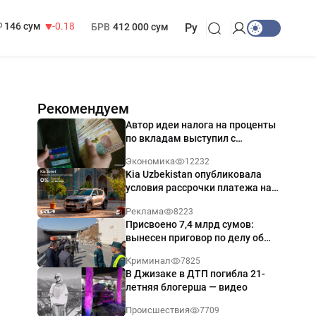
13 749 сум
32.19
МРОТ
1 271 000 сум
146 сум
-0.18
БРВ
412 000 сум
Ру
Рекомендуем
Автор идеи налога на проценты
по вкладам выступил с
разъяснением
Экономика
12232
Kia Uzbekistan опубликовала
условия рассрочки платежа на
Kia Sonet со ставкой от 0%
Реклама
8223
годовых
Присвоено 7,4 млрд сумов:
вынесен приговор по делу об
обрушении путепровода в
Криминал
7825
Ташкенте
В Джизаке в ДТП погибла 21-
летняя блогерша — видео
Происшествия
7709