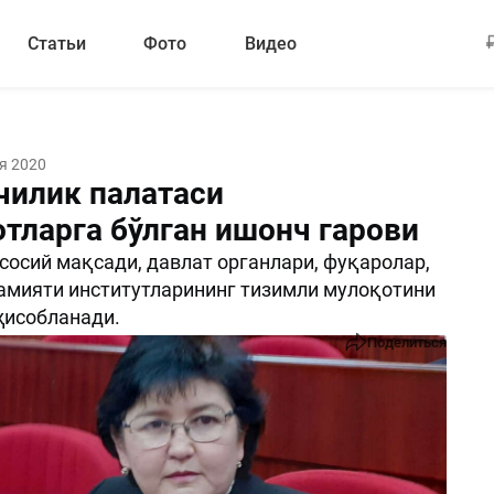
Статьи
Фото
Видео
я 2020
илик палатаси
отларга бўлган ишонч гарови
сосий мақсади, давлат органлари, фуқаролар,
мияти институтларининг тизимли мулоқотини
ҳисобланади.
Поделиться