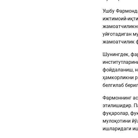
Ушбу Фармонда
ижтимоий-иқти
жамоатчиликни
уйғотадиган м
жамоатчилик 
Шунингдек, фа
институтларин
фойдаланиш, н
ҳамкорликни р
белгилаб бери
Фармоннинг ас
этилишидир. П
фуқаролар, фу
мулоқотини йў
ишларидаги и