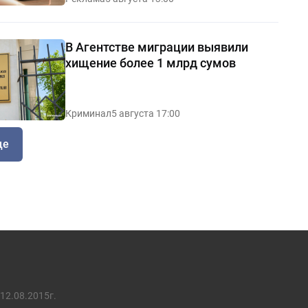
В Агентстве миграции выявили
хищение более 1 млрд сумов
Криминал
5 августа 17:00
ще
12.08.2015г.