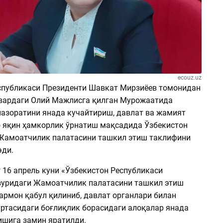
ecouz.uz
спубликаси Президенти Шавкат Мирзиёев томонидан
нвардаги Олий Мажлисга қилган Мурожаатида
азоратини янада кучайтириш, давлат ва жамият
о яқин ҳамкорлик ўрнатиш мақсадида Ўзбекистон
Жамоатчилик палатасини ташкил этиш таклифини
эди.
 16 апрель куни «Ўзбекистон Республикаси
зуридаги Жамоатчилик палатасини ташкил этиш
армон қабул қилиниб, давлат органлари билан
ртасидаги боғлиқлик борасидаги алоқалар янада
шига замин яратилди.