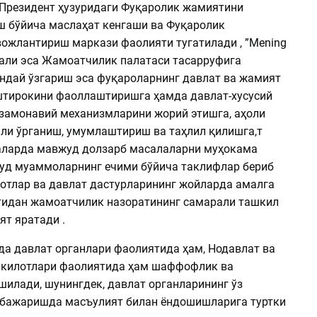
Президент ҳузуридаги Фуқаролик жамиятини
 бўйича маслаҳат кенгаши ва Фуқаролик
ожлантириш маркази фаолияти тугатилади , ”Mening
ртали эса Жамоатчилик палатаси тасарруфига
ундай ўзгариш эса фуқароларнинг давлат ва жамият
тирокини фаоллаштиришга ҳамда давлат-хусусий
замонавий механизмларини жорий этишга, аҳоли
ли ўрганиш, умумлаштириш ва таҳлил қилишга,т
аларда мавжуд долзарб масалаларни муҳокама
уд муаммоларнинг ечими бўйича таклифлар бериб
ҳотлар ва давлат дастурларининг жойларда амалга
идан жамоатчилик назоратининг самарали ташкил
ят яратади .
да давлат органлари фаолиятида ҳам, Нодавлат ва
шкилотлари фаолиятида ҳам шаффофлик ва
шилади, шунингдек, давлат органларининг ўз
бажаришда масъулият билан ёндошишларига туртки