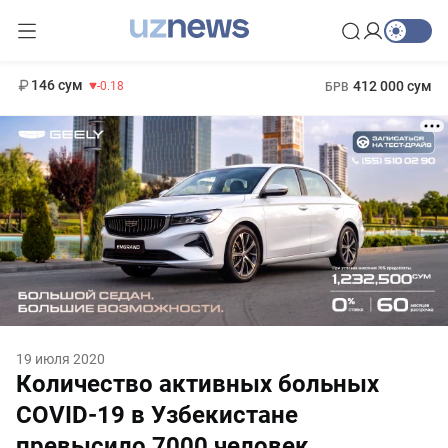
11 916 сум
28.92
13 749 сум
1 271 000 сум
32.19
МРОТ
146 сум
412 000 сум
-0.18
БРВ
19 июля 2020
Количество активных больных
COVID-19 в Узбекистане
превысило 7000 человек