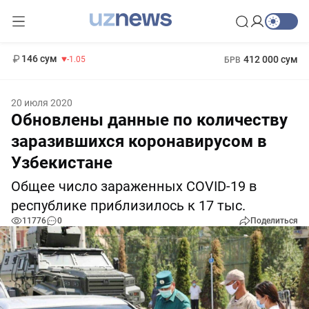
11 887 сум
-55.49
13 717 сум
1 271 000 сум
-25.83
МРОТ
146 сум
412 000 сум
-1.05
БРВ
20 июля 2020
Обновлены данные по количеству
заразившихся коронавирусом в
Узбекистане
Общее число зараженных COVID-19 в
республике приблизилось к 17 тыс.
11776
0
Поделиться