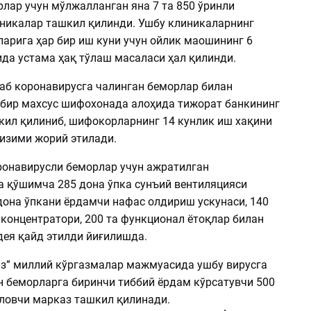
лар учун мўлжалланган яна 7 та 850 ўринли
иникалар ташкил қилинди. Ушбу клиникаларнинг
ларига ҳар бир иш куни учун ойлик маошининг 6
да устама ҳақ тўлаш масаласи ҳал қилинди.
аб коронавирусга чалинган беморлар билан
 бир махсус шифохонада алоҳида тижорат банкининг
кил қилиниб, шифокорларнинг 14 кунлик иш хақини
изими жорий этилади.
ронавирусли беморлар учун ажратилган
 қўшимча 285 дона ўпка сунъий вентиляцияси
дона ўпкани ёрдамчи нафас олдириш ускунаси, 140
концентратори, 200 та функционал ётоқлар билан
дея қайд этилди йиғилишда.
з” миллий кўргазмалар мажмуасида ушбу вирусга
н беморларга биринчи тиббий ёрдам кўрсатувчи 500
ловчи марказ ташкил қилинади.