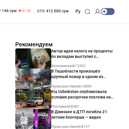
13 749 сум
32.19
МРОТ
1 271 000 сум
146 сум
-0.18
БРВ
412 000 сум
Ру
Рекомендуем
Автор идеи налога на проценты
по вкладам выступил с
разъяснением
Экономика
12592
В Ташобласти произошёл
крупный пожар в одном из
магазинов — видео
Происшествия
10899
Kia Uzbekistan опубликовала
условия рассрочки платежа на
Kia Sonet со ставкой от 0%
Реклама
8382
годовых
В Джизаке в ДТП погибла 21-
летняя блогерша — видео
Происшествия
8157