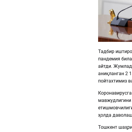
Тадбир иштиро
пандемия била
айтди. Жумлада
аниқланган 2 1
пойтахтимиз в
Коронавирусга
мавжудлигини 
етишмовчилиги
ҳолда даволаш
Тошкент шаҳри