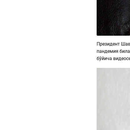
Президент Шав
пандемия била
бўйича видеос