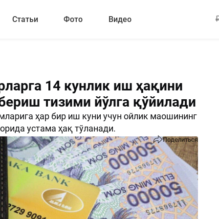
Статьи
Фото
Видео
ларга 14 кунлик иш ҳақини
бериш тизими йўлга қўйилади
мларига ҳар бир иш куни учун ойлик маошининг
орида устама ҳақ тўланади.
Поделиться