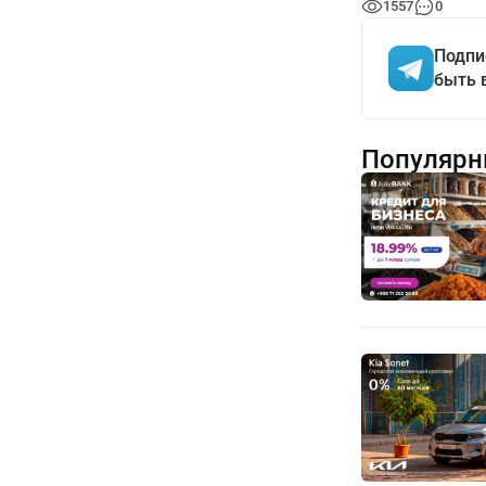
1557
0
Подпи
быть 
Популярн