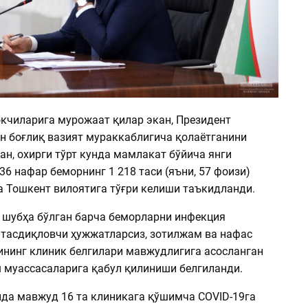
кчиларига мурожаат қилар экан, Президент
н боғлиқ вазият мураккаблигича қолаётганини
н, охирги тўрт кунда мамлакат бўйича янги
36 нафар беморнинг 1 218 таси (яъни, 57 фоизи)
а Тошкент вилоятига тўғри келиши таъкидланди.
 шубҳа бўлган барча беморларни инфекция
тасдиқловчи ҳужжатларсиз, зотилжам ва нафас
нинг клиник белгилари мавжудлигига асосланган
 муассасаларига қабул қилиниши белгиланди.
да мавжуд 16 та клиникага қўшимча COVID-19га