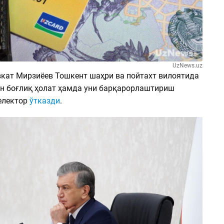
UzNews.uz
кат Мирзиёев Тошкент шаҳри ва пойтахт вилоятида
н боғлиқ ҳолат ҳамда уни барқарорлаштириш
електор
ўтказди
.