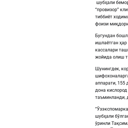
шубҳали бемор
“провизор” кл
тиббиёт ходим
фоизи миқдори
Бугундан бошл
ишлаётган ҳар
кассалари таш
жойида олиш т
Шунингдек, ко
шифохоналарга
аппарати, 155 
дона кислород 
таъминланди, 
“Ўзэкспомарка
шубҳали бўлга
ўринли Тақсим