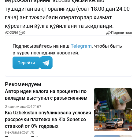
мурожаатларнинг асосий қисми келиб
тушадиган вақт оралиғида (соат 18:00 дан 24:00
гача) энг тажрибали операторлар хизмат
кўрсатиши йўлга қўйилгани таъкидланди.
2396
0
Поделиться
Подписывайтесь на наш
Telegram
, чтобы быть
в курсе последних новостей.
Перейти
Рекомендуем
Автор идеи налога на проценты по
вкладам выступил с разъяснением
Экономика
12167
Kia Uzbekistan опубликовала условия
рассрочки платежа на Kia Sonet со
ставкой от 0% годовых
Реклама
8170