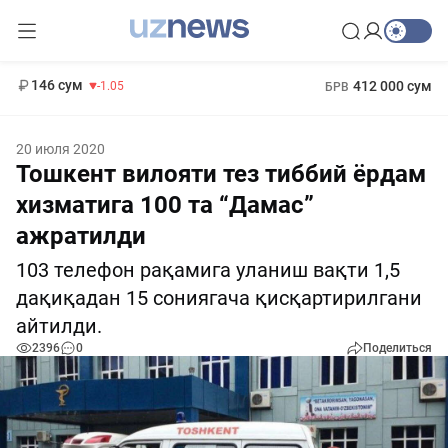
11 887 сум
-55.49
13 717 сум
1 271 000 сум
-25.83
МРОТ
146 сум
412 000 сум
-1.05
БРВ
20 июля 2020
Тошкент вилояти тез тиббий ёрдам
хизматига 100 та “Дамас”
ажратилди
103 телефон рақамига уланиш вақти 1,5
дақиқадан 15 сониягача қисқартирилгани
айтилди.
2396
0
Поделиться