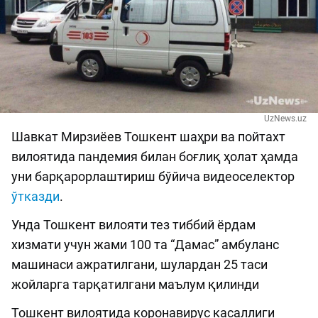
UzNews.uz
Шавкат Мирзиёев Тошкент шаҳри ва пойтахт
вилоятида пандемия билан боғлиқ ҳолат ҳамда
уни барқарорлаштириш бўйича видеоселектор
ўтказди
.
Унда Тошкент вилояти тез тиббий ёрдам
хизмати учун жами 100 та “Дамас” амбуланс
машинаси ажратилгани, шулардан 25 таси
жойларга тарқатилгани маълум қилинди
Тошкент вилоятида коронавирус касаллиги