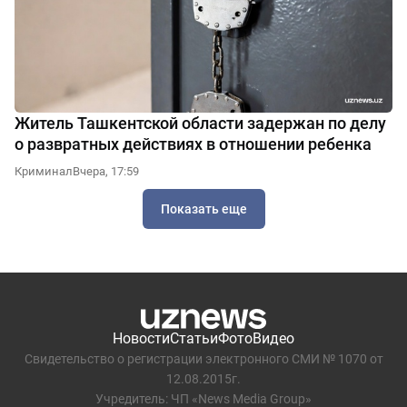
Житель Ташкентской области задержан по делу
о развратных действиях в отношении ребенка
Криминал
Вчера, 17:59
Показать еще
Новости
Статьи
Фото
Видео
Свидетельство о регистрации электронного СМИ № 1070 от
12.08.2015г.
Учредитель: ЧП «News Media Group»