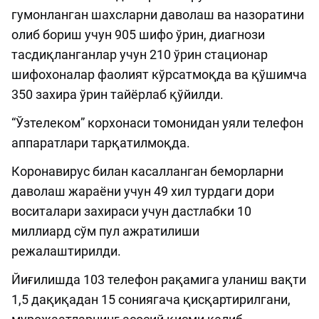
гумонланган шахсларни даволаш ва назоратини
олиб бориш учун 905 шифо ўрин, диагнози
тасдиқланганлар учун 210 ўрин стационар
шифохоналар фаолият кўрсатмоқда ва қўшимча
350 захира ўрин тайёрлаб қўйилди.
“Ўзтелеком” корхонаси томонидан уяли телефон
аппаратлари тарқатилмоқда.
Коронавирус билан касалланган беморларни
даволаш жараёни учун 49 хил турдаги дори
воситалари захираси учун дастлабки 10
миллиард сўм пул ажратилиши
режалаштирилди.
Йиғилишда 103 телефон рақамига уланиш вақти
1,5 дақиқадан 15 сониягача қисқартирилгани,