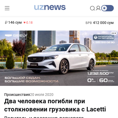
11 916 сум
28.92
13 749 сум
1 271 000 сум
32.19
МРОТ
146 сум
412 000 сум
-0.18
БРВ
Происшествия
20 июля 2020
Два человека погибли при
столкновении грузовика с Lacetti