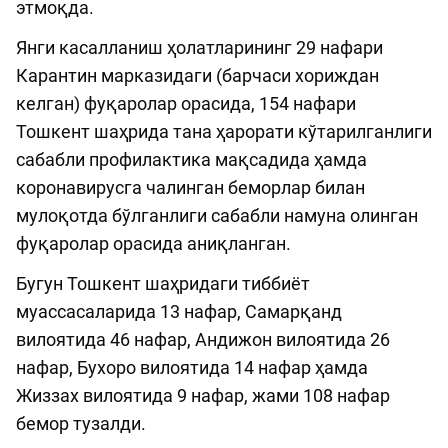
этмоқда.
Янги касалланиш ҳолатларининг 29 нафари
Карантин марказидаги (барчаси хориждан
келган) фуқаролар орасида, 154 нафари
Тошкент шаҳрида тана ҳарорати кўтарилганлиги
сабабли профилактика мақсадида ҳамда
коронавирусга чалинган беморлар билан
мулоқотда бўлганлиги сабабли намуна олинган
фуқаролар орасида аниқланган.
Бугун Тошкент шаҳридаги тиббиёт
муассасаларида 13 нафар, Самарқанд
вилоятида 46 нафар, Андижон вилоятида 26
нафар, Бухоро вилоятида 14 нафар ҳамда
Жиззах вилоятида 9 нафар, жами 108 нафар
бемор тузалди.