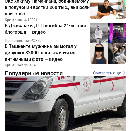
Экс-хокиму Намангана, обвиняемому
в получении взятки $60 тыс., вынесли
приговор
Криминал
10036
В Джизаке в ДТП погибла 21-летняя
блогерша — видео
Происшествия
8792
В Ташкенте мужчина вымогал у
девушки $3000, шантажируя её
интимными фото — видео
Криминал
8104
Популярные новости
Смотреть еще