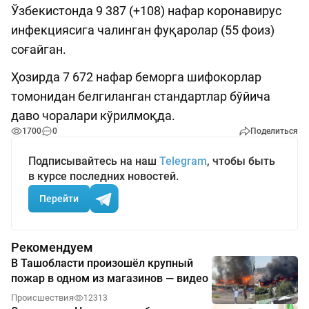
Ўзбекистонда 9 387 (+108) нафар коронавирус
инфекциясига чалинган фуқаролар (55 фоиз)
соғайган.
Ҳозирда 7 672 нафар беморга шифокорлар
томонидан белгиланган стандартлар бўйича
даво чоралари кўрилмоқда.
1700
0
Поделиться
Подписывайтесь на наш
Telegram
, чтобы быть
в курсе последних новостей.
Перейти
Рекомендуем
В Ташобласти произошёл крупный
пожар в одном из магазинов — видео
Происшествия
12313