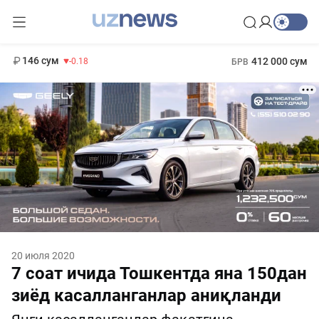
11 916 сум
28.92
13 749 сум
1 271 000 сум
32.19
МРОТ
146 сум
412 000 сум
-0.18
БРВ
20 июля 2020
7 соат ичида Тошкентда яна 150дан
зиёд касалланганлар аниқланди