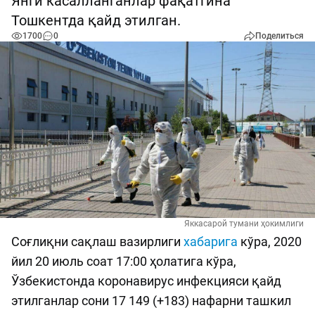
Янги касалланганлар фақатгина
Тошкентда қайд этилган.
1700
0
Поделиться
Яккасарой тумани ҳокимлиги
Соғлиқни сақлаш вазирлиги
хабарига
кўра, 2020
йил 20 июль соат 17:00 ҳолатига кўра,
Ўзбекистонда коронавирус инфекцияси қайд
этилганлар сони 17 149 (+183) нафарни ташкил