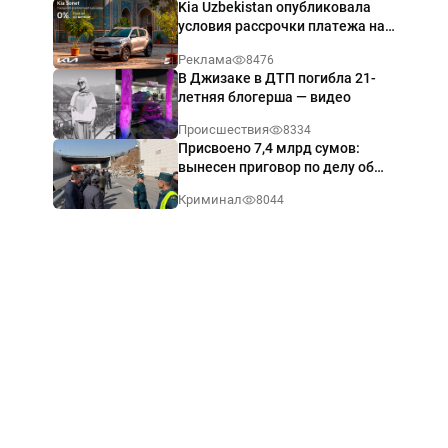
Kia Uzbekistan опубликовала
условия рассрочки платежа на
Kia Sonet со ставкой от 0%
Реклама
8476
годовых
В Джизаке в ДТП погибла 21-
летняя блогерша — видео
Происшествия
8334
Присвоено 7,4 млрд сумов:
вынесен приговор по делу об
обрушении путепровода в
Криминал
8044
Ташкенте