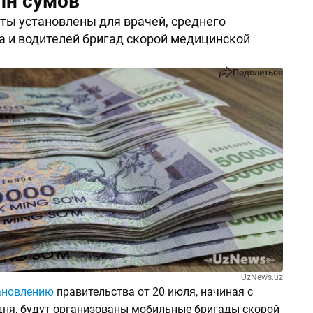
лн сумов
ы установлены для врачей, среднего
 и водителей бригад скорой медицинской
Поделиться
UzNews.uz
ановлению
правительства от 20 июля, начиная с
дня, будут организованы мобильные бригады скорой