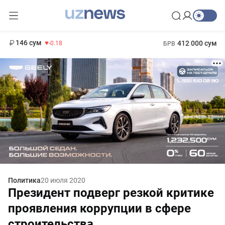
11 916 сум
28.92
13 749 сум
1 271 000 сум
32.19
МРОТ
146 сум
412 000 сум
-0.18
БРВ
Политика
20 июля 2020
Президент подверг резкой критике
проявления коррупции в сфере
строительства