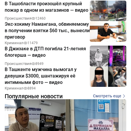
В Ташобласти произошёл крупный
пожар в одном из магазинов — видео
Происшествия
12460
Экс-хокиму Намангана, обвиняемому
в получении взятки $60 тыс., вынесли
приговор
Криминал
11479
В Джизаке в ДТП погибла 21-летняя
блогерша — видео
Происшествия
8949
В Ташкенте мужчина вымогал у
девушки $3000, шантажируя её
интимными фото — видео
Криминал
8894
Популярные новости
Смотреть еще