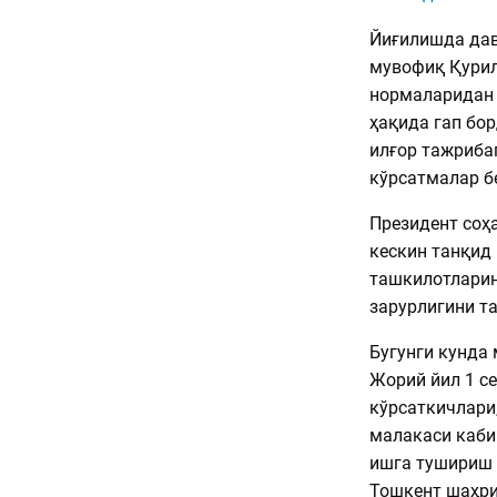
Йиғилишда дав
мувофиқ Қурил
нормаларидан 
ҳақида гап бо
илғор тажриба
кўрсатмалар б
Президент соҳ
кескин танқид
ташкилотлари
зарурлигини т
Бугунги кунда
Жорий йил 1 с
кўрсаткичлари,
малакаси каби
ишга тушириш 
Тошкент шаҳри