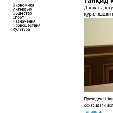
танқид 
Экономика
Давлат дасту
Интервью
Общество
қурилишдан а
Спорт
1451
0
Назначения
Происшествия
Культура
Президент Шав
соҳасидаги ис
танишди
.