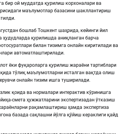
а бир ой муддатда қурилиш корхоналари ва
ғрисидаги маълумотлар базасини шакллантириш
тилди.
вгустдан бошлаб Тошкент шаҳрида, кейинги йил
 ҳудудларда қурилишда аниқланган барча
отосуратлари билан тизимга онлайн киритилади ва
нлари автоматлаштирилади.
лот ёки фуқароларга қурилиш жараёни тартиблари
ақида тўлиқ маълумотларни исталган вақтда олиш
ерувчи онлайн тизим ишга туширилади.
злик қоида ва нормалари интерактив кўринишга
ойиҳа-смета ҳужжатларини экспертизадан ўтказиш
жараёнларни рақамлаштириш ҳамда экспертиза
ягона базада сақлашни йўлга қўйиш кераклиги қайд