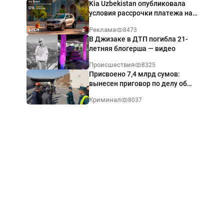
Kia Uzbekistan опубликовала
условия рассрочки платежа на
Kia Sonet со ставкой от 0%
Реклама
8473
годовых
В Джизаке в ДТП погибла 21-
летняя блогерша — видео
Происшествия
8325
Присвоено 7,4 млрд сумов:
вынесен приговор по делу об
обрушении путепровода в
Криминал
8037
Ташкенте