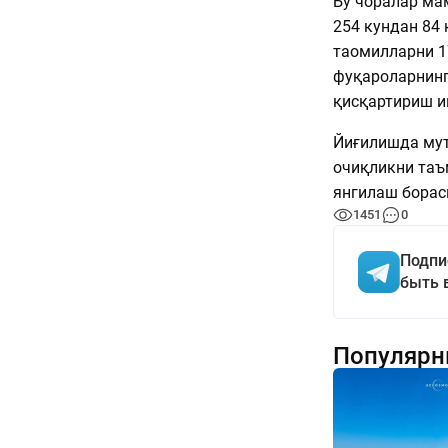
Бу чоралар ма
254 кундан 84 
таомилларни 1
фуқароларнинг
қисқартириш и
Йиғилишда мут
очиқликни таъ
янгилаш борас
1451
0
Подпи
быть 
Популярн