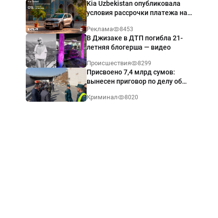
Kia Uzbekistan опубликовала
условия рассрочки платежа на
Kia Sonet со ставкой от 0%
Реклама
8453
годовых
В Джизаке в ДТП погибла 21-
летняя блогерша — видео
Происшествия
8299
Присвоено 7,4 млрд сумов:
вынесен приговор по делу об
обрушении путепровода в
Криминал
8020
Ташкенте