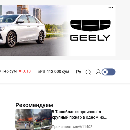
11 916 сум
28.92
13 749 сум
32.19
МРОТ
1 271 000 сум
146 сум
-0.18
БРВ
412 000 сум
Ру
Рекомендуем
В Ташобласти произошёл
крупный пожар в одном из
магазинов — видео
Происшествия
11402