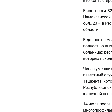
кто контактир
В частности, 82
Наманганской о
обл., 23 – в Р
области.
В данное врем
полностью выз
больницах респ
которых наход
Число умерших
известный слу
Ташкента, кото
Республиканск
кишечной непр
14 июля после
многопрофильн