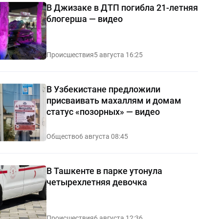
В Джизаке в ДТП погибла 21-летняя
блогерша — видео
Происшествия
5 августа 16:25
В Узбекистане предложили
присваивать махаллям и домам
статус «позорных» — видео
Общество
6 августа 08:45
В Ташкенте в парке утонула
четырехлетняя девочка
Происшествия
6 августа 12:36