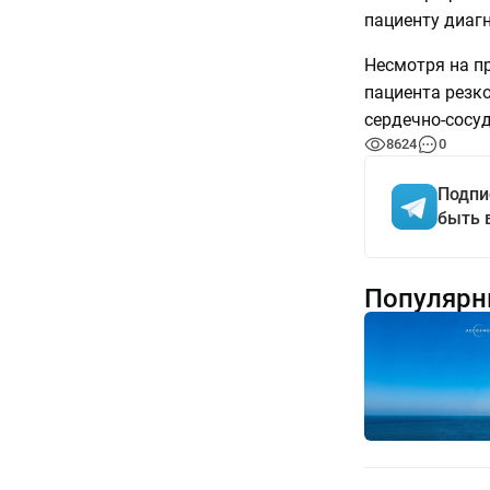
пациенту диаг
Несмотря на п
пациента резко
сердечно-сосу
8624
0
Подпи
быть 
Популярн