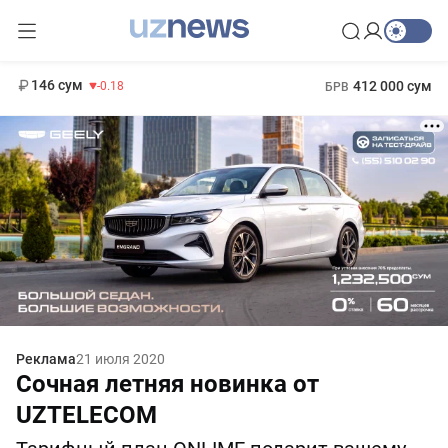
11 916 сум
28.92
13 749 сум
1 271 000 сум
32.19
МРОТ
146 сум
412 000 сум
-0.18
БРВ
Реклама
21 июля 2020
Сочная летняя новинка от
UZTELECOM