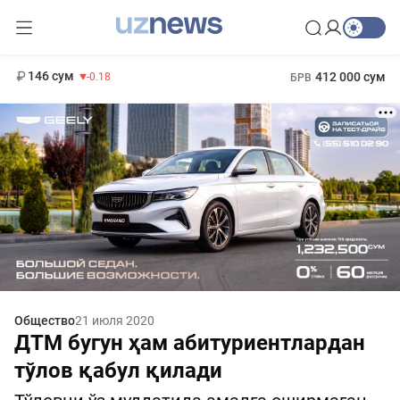
11 916 сум
28.92
13 749 сум
1 271 000 сум
32.19
МРОТ
146 сум
412 000 сум
-0.18
БРВ
Общество
21 июля 2020
ДТМ бугун ҳам абитуриентлардан
тўлов қабул қилади