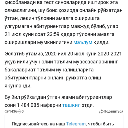
ҳисобланади ва тест синовларида иштирок эта
олмаслигини, шу боис ҳозирда онлайн рўйхатдан
ўтган, лекин тўловни амалга оширишга
улгурмаган абитуриентлар мавжуд бўлиб, улар
21 июл куни соат 23:59 қадар тўловни амалга
оширишлари мумкинлигини
маълум
қилди.
Эслатиб ўтамиз, 2020 йил 20 июл куни 2020-2021-
ўқув йили учун олий таълим муассасаларининг
бакалавриат таълим йўналишларига
абитуриентларни онлайн рўйхатга олиш
якунланди.
Бу йил рўйхатдан ўтган жами абитуриентлар
сони 1 484 085 нафарни
ташкил
этди.
1436
0
Поделиться
Подписывайтесь на наш
Telegram
, чтобы быть