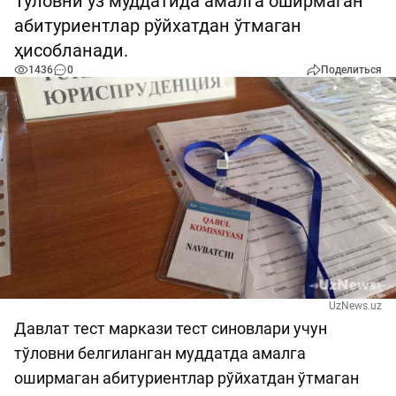
Тўловни ўз муддатида амалга оширмаган
абитуриентлар рўйхатдан ўтмаган
ҳисобланади.
1436
0
Поделиться
UzNews.uz
Давлат тест маркази тест синовлари учун
тўловни белгиланган муддатда амалга
оширмаган абитуриентлар рўйхатдан ўтмаган