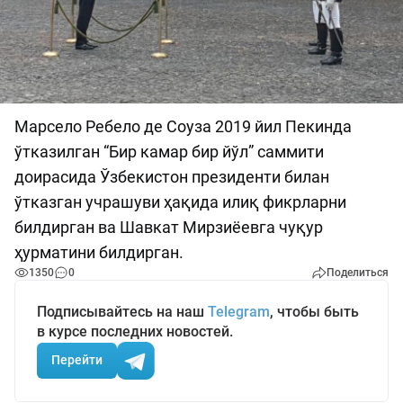
Марсело Ребело де Соуза 2019 йил Пекинда
ўтказилган “Бир камар бир йўл” саммити
доирасида Ўзбекистон президенти билан
ўтказган учрашуви ҳақида илиқ фикрларни
билдирган ва Шавкат Мирзиёевга чуқур
ҳурматини билдирган.
1350
0
Поделиться
Подписывайтесь на наш
Telegram
, чтобы быть
в курсе последних новостей.
Перейти