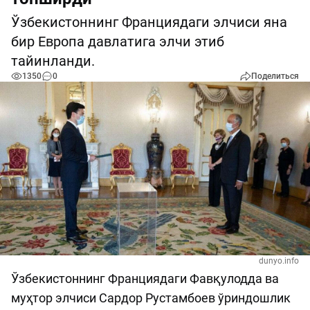
Ўзбекистоннинг Франциядаги элчиси яна
бир Европа давлатига элчи этиб
тайинланди.
1350
0
Поделиться
dunyo.info
Ўзбекистоннинг Франциядаги Фавқулодда ва
муҳтор элчиси Сардор Рустамбоев ўриндошлик