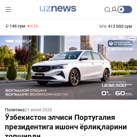
11 916 сум
28.92
13 749 сум
1 271 000 сум
32.19
МРОТ
146 сум
412 000 сум
-0.18
БРВ
Политика
21 июля 2020
Ўзбекистон элчиси Португалия
президентига ишонч ёрлиқларини
топширди