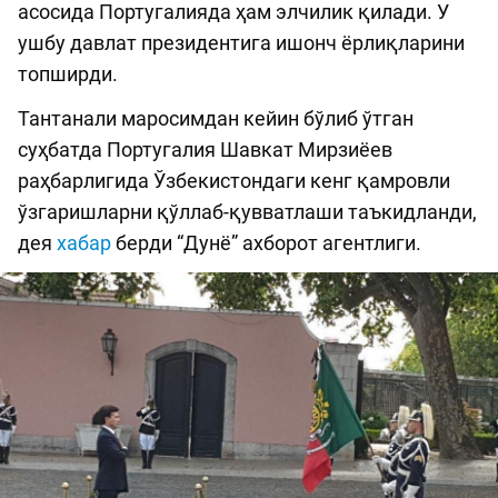
асосида Португалияда ҳам элчилик қилади. У
ушбу давлат президентига ишонч ёрлиқларини
топширди.
Тантанали маросимдан кейин бўлиб ўтган
суҳбатда Португалия Шавкат Мирзиёев
раҳбарлигида Ўзбекистондаги кенг қамровли
ўзгаришларни қўллаб-қувватлаши таъкидланди,
дея
хабар
берди “Дунё” ахборот агентлиги.