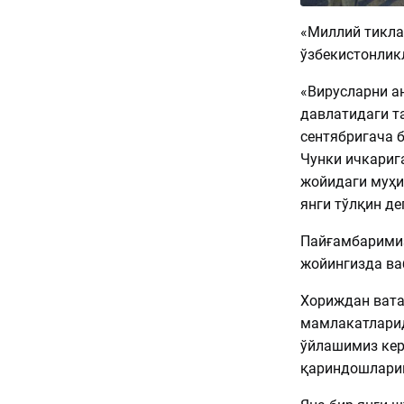
«Миллий тикла
ўзбекистонлик
«Вирусларни а
давлатидаги та
сентябригача 
Чунки ичкарига
жойидаги муҳи
янги тўлқин де
Пайғамбаримиз
жойингизда ваб
Хориждан вата
мамлакатлари
ўйлашимиз кер
қариндошлариг