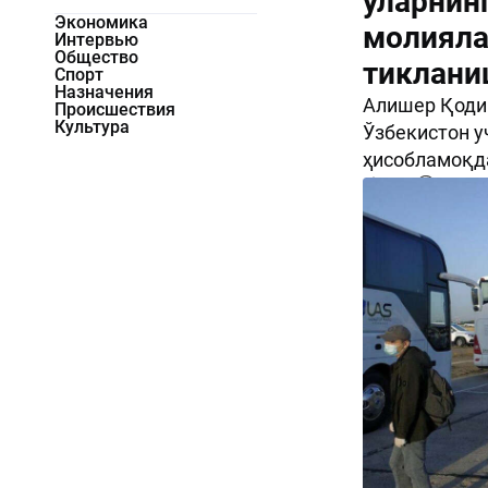
уларнин
Экономика
молияла
Интервью
Общество
тиклани
Спорт
Назначения
Алишер Қодир
Происшествия
Культура
Ўзбекистон у
ҳисобламоқд
2831
0