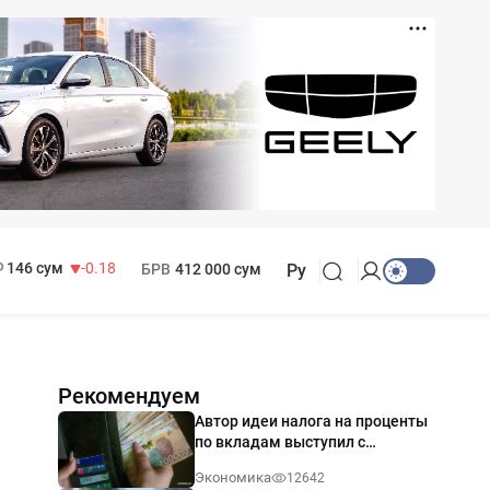
11 916 сум
28.92
13 749 сум
32.19
МРОТ
1 271 000 сум
146 сум
-0.18
БРВ
412 000 сум
Ру
Рекомендуем
Автор идеи налога на проценты
по вкладам выступил с
разъяснением
Экономика
12642