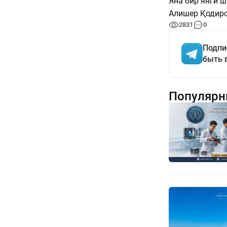
Яна бир янги ш
Алишер Қодиро
2831
0
Подпи
быть 
Популярн