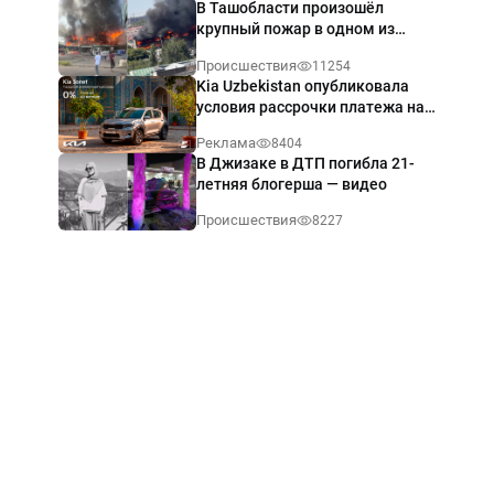
В Ташобласти произошёл
крупный пожар в одном из
магазинов — видео
Происшествия
11254
Kia Uzbekistan опубликовала
условия рассрочки платежа на
Kia Sonet со ставкой от 0%
Реклама
8404
годовых
В Джизаке в ДТП погибла 21-
летняя блогерша — видео
Происшествия
8227