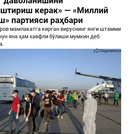
г даволанишини
штириш керак» — «Миллий
ш» партияси раҳбари
ов мамлакатга кирган вируснинг янги штамми
чун яна ҳам хавфли бўлиши мумкин деб
а.
Поделиться