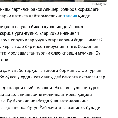
railway.uz
ниш» партияси раиси Алишер Қодиров хориждаги
ларни ватанга қайтармасликни
тавсия
қилди.
ниқлаш ва улар билан курашишда Исроил
жриба ўргангулик. Улар 2020 йилнинг 1
барча кирувчилар учун чегараларини ёпди. Нимага?
 кирган ҳар бир инсон вируснинг янги, бораётган
тга мослашмаган турини олиб кириши мумкин. Бу
гани.
 ҳам «Вабо тарқалган жойга борманг, агар турган
о бўлса у ердан кетманг», деб бекорга айтмаганлар.
ндошларни олиб келишни тўхтатиш, уларни турган
да даволанишларини молиялаштириш ҳақида
ак. Бу биринчи навбатда ўша ватандошнинг
а, қолаверса бутун Ўзбекистонга яхшилик бўлади.