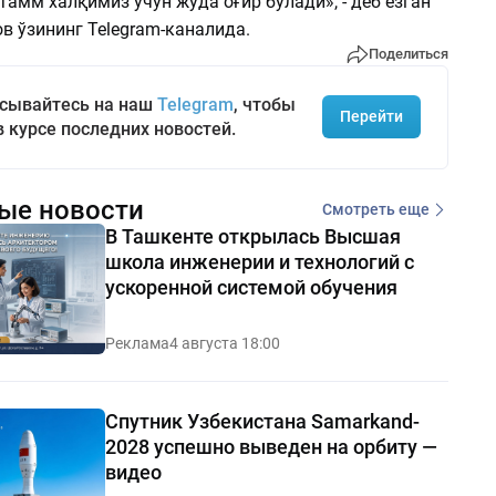
тамм халқимиз учун жуда оғир бўлади», - деб ёзган
в ўзининг Telegram-каналида.
Поделиться
сывайтесь на наш
Telegram
, чтобы
Перейти
в курсе последних новостей.
ые новости
Смотреть еще
В Ташкенте открылась Высшая
школа инженерии и технологий с
ускоренной системой обучения
Реклама
4 августа 18:00
Спутник Узбекистана Samarkand-
2028 успешно выведен на орбиту —
видео