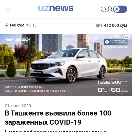
11 916 сум
28.92
13 749 сум
1 271 000 сум
32.19
МРОТ
146 сум
412 000 сум
-0.18
БРВ
21 июля 2020
В Ташкенте выявили более 100
зараженных COVID-19