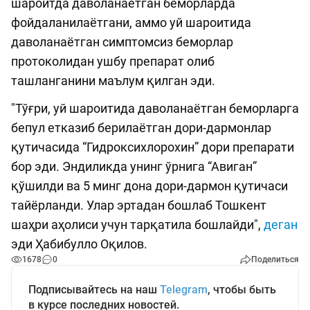
шароитда даволанаётган беморларда
фойдаланилаётгани, аммо уй шароитида
даволанаётган симптомсиз беморлар
протоколидан ушбу препарат олиб
ташланганини маълум қилган эди.
"Тўғри, уй шароитида даволанаётган беморларга
бепул етказиб берилаётган дори-дармонлар
қутичасида “Гидроксихлорохин” дори препарати
бор эди. Эндиликда унинг ўрнига “Авиган”
қўшилди ва 5 минг дона дори-дармон қутичаси
тайёрланди. Улар эртадан бошлаб Тошкент
шаҳри аҳолиси учун тарқатила бошлайди",
деган
эди Ҳабибулло Оқилов.
1678
0
Поделиться
Подписывайтесь на наш
Telegram
, чтобы быть
в курсе последних новостей.