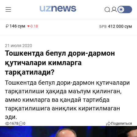
11 916 сум
28.92
13 749 сум
1 271 000 сум
32.19
МРОТ
146 сум
412 000 сум
-0.18
БРВ
21 июля 2020
Тошкентда бепул дори-дармон
қутичалари кимларга
тарқатилади?
Тошкентда бепул дори-дармон қутичалари
тарқатилиши ҳақида маълум қилинган,
аммо кимларга ва қандай тартибда
тарқатилишига аниқлик киритилмаган
эди.
1678
0
Поделиться