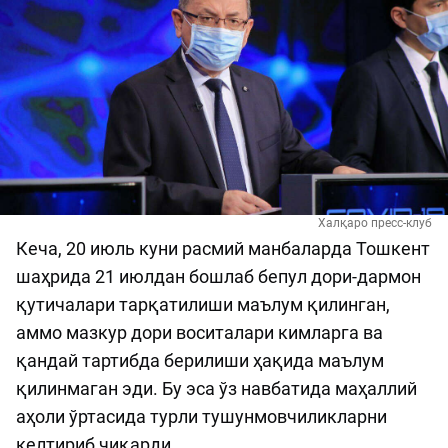
Халқаро пресс-клуб
Кеча, 20 июль куни расмий манбаларда Тошкент
шаҳрида 21 июлдан бошлаб бепул дори-дармон
қутичалари тарқатилиши маълум қилинган,
аммо мазкур дори воситалари кимларга ва
қандай тартибда берилиши ҳақида маълум
қилинмаган эди. Бу эса ўз навбатида маҳаллий
аҳоли ўртасида турли тушунмовчиликларни
келтириб чиқарди.