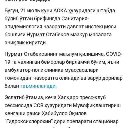
Бугун, 21 июль куни АОКА ҳузуридаги штабда
бўлиб ўтган брифингда Санитария-
эпидемиология назорати давлат инспекцияси
бошлиғи Нурмат Отабеков мазкур масалага
аниқлик киритди.
Нурмат Отабековнинг маълум қилишича, COVID-
19 га чалинган беморлар бирламчи бўғим, яъни
амбулатор-поликлиника муассасалари
томонидан назоратга олинади ва зарур дорилар
билан
таъминланади
.
Эслатиб ўтамиз, кеча Халқаро пресс-клуб
сессиясида ССВ ҳузуридаги Мувофиқлаштириш
кенгаши раиси Ҳабибулло Оқилов
“Гидроксихлорохин” дори препарати стационар