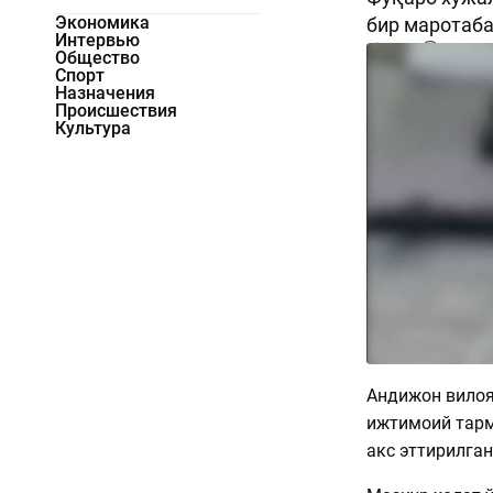
Экономика
бир маротаба
Интервью
1666
0
Общество
Спорт
Назначения
Происшествия
Культура
Андижон вилоя
ижтимоий тарм
акс эттирилга