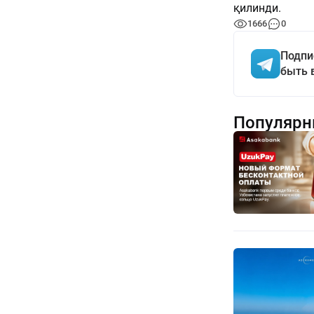
қилинди.
1666
0
Подпи
быть 
Популярн