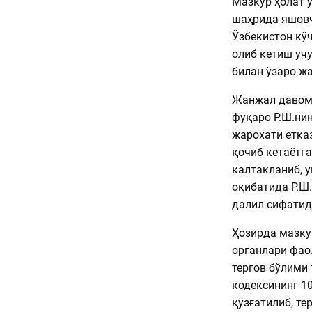
Мазкур ҳолат ў
шаҳрида яшовч
Ўзбекистон кў
олиб кетиш учу
билан ўзаро ж
Жанжал давоми
фуқаро Р.Ш.нин
жарохати етка
қочиб кетаётг
калтакланиб, у
оқибатида Р.Ш.
далил сифатид
Ҳозирда мазку
органлари фао
тергов бўлими
кодексининг 10
қўзғатилиб, те