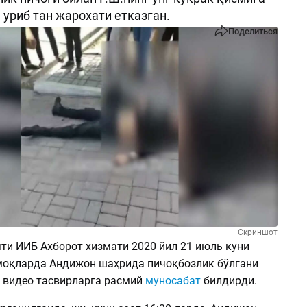
 уриб тан жарохати етказган.
Поделиться
Скриншот
ти ИИБ Ахборот хизмати 2020 йил 21 июль куни
оқларда Андижон шаҳрида пичоқбозлик бўлгани
н видео тасвирларга расмий
муносабат
билдирди.