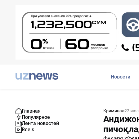
Новости
Главная
Криминал
22 июл
Андижон
Популярное
Лента новостей
пичоқла
Reels
Фуқаро хўжал