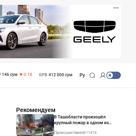
11 916 сум
28.92
13 749 сум
32.19
МРОТ
1 271 000 сум
146 сум
-0.18
БРВ
412 000 сум
Ру
Рекомендуем
В Ташобласти произошёл
крупный пожар в одном из
магазинов — видео
Происшествия
11414