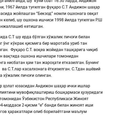
рганилганда, шу куни соат 16:30 ларда, Андижон
и, 1967 йилда туғилган фуқаро С.Т Андижон шаҳар
часида жойлашган “Бекзод” номли ошхонага овқат
н келиб, шу ошхона ишчиси 1998 йилда туғилган Р.Ш
анжаллашиб кетишган.
да С.Т шу ерда бўлган хўжалик пичоғи билан
г ўнг кўкрак қисмига бир маротаба уриб тан
зган. Фуқаро С.Т. воқеа жойидан ташқарига чиқиб
ан вақтида ошхона ишчилари томонидан
нга нисбатан ҳам тан жароҳати етказилган. Бунинг
 ва С.Т.лар касалхонага ётқизилган. С.Тдан ашёвий
а хўжалик пичоғи олинган.
р ҳолат юзасидан Андижон шаҳар ички ишлар
лиятини мувофиқлаштириш бошқармаси ҳузуридаги
 томонидан Ўзбекистон Республикаси Жиноят
4-моддаси 2-қисми “е” банди билан жиноят иши
ргов ҳаракатлари олиб борилаётгани маълум