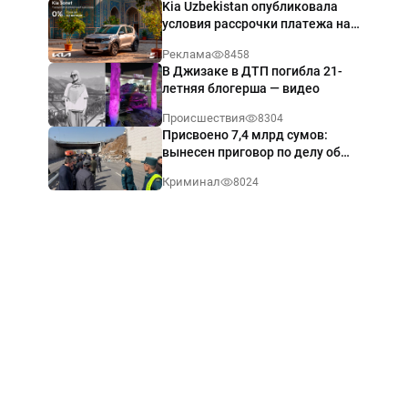
Kia Uzbekistan опубликовала
условия рассрочки платежа на
Kia Sonet со ставкой от 0%
Реклама
8458
годовых
В Джизаке в ДТП погибла 21-
летняя блогерша — видео
Происшествия
8304
Присвоено 7,4 млрд сумов:
вынесен приговор по делу об
обрушении путепровода в
Криминал
8024
Ташкенте