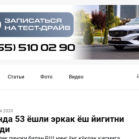
Статьи
Фото
Видео
я 2020
да 53 ёшли эркак ёш йигитни
ди
ик пичоғи билан Р.Ш.нинг ўнг кўкрак қисмига