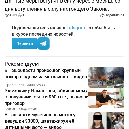
Данные меры вступят в силу через 3 месяца со
дня вступления в силу настоящего Закона.
4502
0
Поделиться
Подписывайтесь на наш
Telegram
, чтобы быть
в курсе последних новостей.
Перейти
Рекомендуем
В Ташобласти произошёл крупный
пожар в одном из магазинов — видео
Происшествия
12533
Экс-хокиму Намангана, обвиняемому
в получении взятки $60 тыс., вынесли
приговор
Криминал
12248
В Ташкенте мужчина вымогал у
девушки $3000, шантажируя её
интимными фото — видео