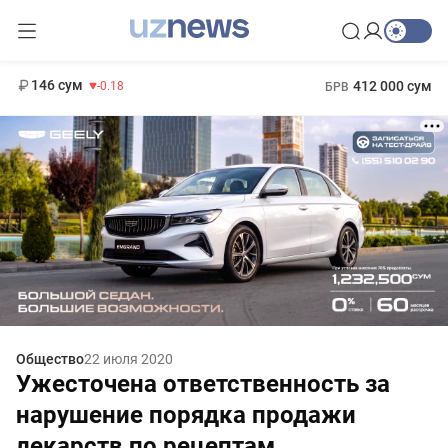
11 916 сум
28.92
13 749 сум
1 271 000 сум
32.19
МРОТ
146 сум
412 000 сум
-0.18
БРВ
Общество
22 июля 2020
Ужесточена ответственность за
нарушение порядка продажи
лекарств по рецептам