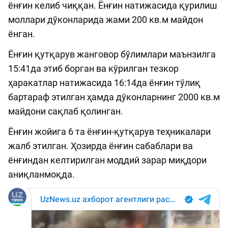
ёнғин келиб чиққан. Ёнғин натижасида қурилиш
моллари дўконларида жами 200 кв.м майдон
ёнган.
Ёнғин қутқарув жанговор бўлимлари маънзилга
15:41да этиб борган ва кўрилган тезкор
ҳаракатлар натижасида 16:14да ёнғин тўлиқ
бартараф этилган ҳамда дўконларнинг 2000 кв.м
майдони сақлаб қолинган.
Ёнғин жойига 6 та ёнғин-қутқарув теҳникалари
жалб этилган. Ҳозирда ёнғин сабаблари ва
ёнғиндан келтирилган моддий зарар миқдори
аниқланмоқда.