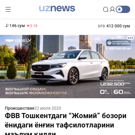
11 916 сум
28.92
13 749 сум
1 271 000 сум
32.19
МРОТ
146 сум
412 000 сум
-0.18
БРВ
Происшествия
22 июля 2020
ФВВ Тошкентдаги “Жомий” бозори
ёнидаги ёнғин тафсилотларини
маълум қилди