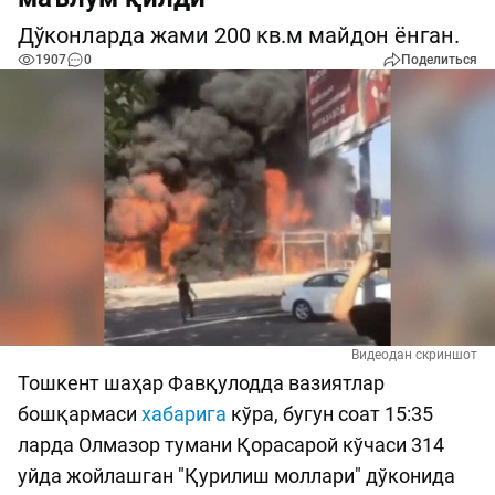
Дўконларда жами 200 кв.м майдон ёнган.
1907
0
Поделиться
Видеодан скриншот
Тошкент шаҳар Фавқулодда вазиятлар
бошқармаси
хабарига
кўра, бугун соат 15:35
ларда Олмазор тумани Қорасарой кўчаси 314
уйда жойлашган "Қурилиш моллари" дўконида