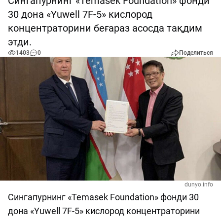
Cингапурнинг «Temasek Foundation» фонди
30 дона «Yuwell 7F-5» кислород
концентраторини беғараз асосда тақдим
этди.
1403
0
Поделиться
dunyo.info
Cингапурнинг «Temasek Foundation» фонди 30
дона «Yuwell 7F-5» кислород концентраторини