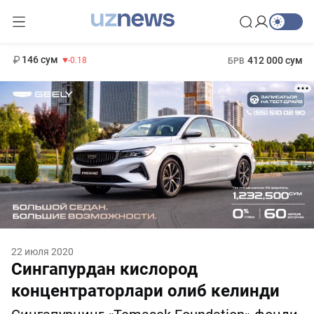
11 916 сум
28.92
13 749 сум
1 271 000 сум
32.19
МРОТ
146 сум
412 000 сум
-0.18
БРВ
22 июля 2020
Cингапурдан кислород
концентраторлари олиб келинди