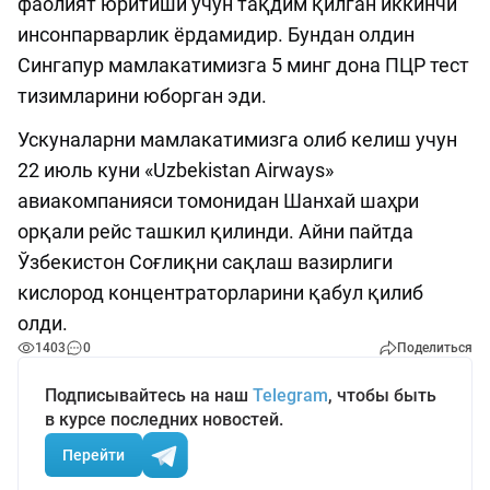
фаолият юритиши учун тақдим қилган иккинчи
инсонпарварлик ёрдамидир. Бундан олдин
Сингапур мамлакатимизга 5 минг дона ПЦР тест
тизимларини юборган эди.
Ускуналарни мамлакатимизга олиб келиш учун
22 июль куни «Uzbekistan Airways»
авиакомпанияси томонидан Шанхай шаҳри
орқали рейс ташкил қилинди. Айни пайтда
Ўзбекистон Соғлиқни сақлаш вазирлиги
кислород концентраторларини қабул қилиб
олди.
1403
0
Поделиться
Подписывайтесь на наш
Telegram
, чтобы быть
в курсе последних новостей.
Перейти