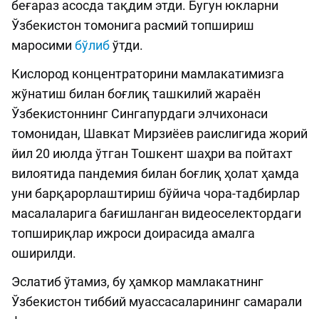
беғараз асосда тақдим этди. Бугун юкларни
Ўзбекистон томонига расмий топшириш
маросими
бўлиб
ўтди.
Кислород концентраторини мамлакатимизга
жўнатиш билан боғлиқ ташкилий жараён
Ўзбекистоннинг Cингапурдаги элчихонаси
томонидан, Шавкат Мирзиёев раислигида жорий
йил 20 июлда ўтган Тошкент шаҳри ва пойтахт
вилоятида пандемия билан боғлиқ ҳолат ҳамда
уни барқарорлаштириш бўйича чора-тадбирлар
масалаларига бағишланган видеоселектордаги
топшириқлар ижроси доирасида амалга
оширилди.
Эслатиб ўтамиз, бу ҳамкор мамлакатнинг
Ўзбекистон тиббий муассасаларининг самарали