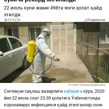
22 июль куни жами 498та янги ҳолат қайд
этилди.
1711
0
Поделиться
Учтепа тумани ҳокимлиги
Соғлиқни сақлаш вазирлиги
хабарига
кўра, 2020
йил 22 июль соат 23:30 ҳолатига Ўзбекистонда
коронавирус инфекцияси қайд этилганлар сони