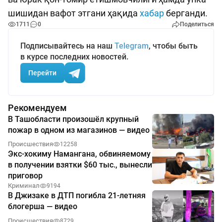
шишидан вафот этгани ҳақида
хабар
берганди.
1711
0
Поделиться
Подписывайтесь на наш
Telegram
, чтобы быть
в курсе последних новостей.
Перейти
Рекомендуем
В Ташобласти произошёл крупный
пожар в одном из магазинов — видео
Происшествия
12258
Экс-хокиму Намангана, обвиняемому
в получении взятки $60 тыс., вынесли
приговор
Криминал
9194
В Джизаке в ДТП погибла 21-летняя
блогерша — видео
Происшествия
8729