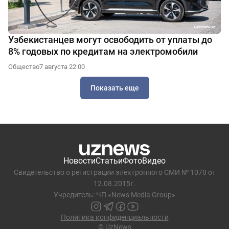
Узбекистанцев могут освободить от уплаты до
8% годовых по кредитам на электромобили
Общество
7 августа 22:00
Показать еще
Новости
Статьи
Фото
Видео
Свидетельство о регистрации электронного СМИ № 1070 от
12.08.2015г.
Учредитель: ЧП «News Media Group»
Политика конфиденциальности
© UzNews