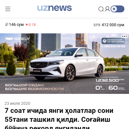
11 916 сум
28.92
13 749 сум
1 271 000 сум
32.19
МРОТ
146 сум
412 000 сум
-0.18
БРВ
23 июля 2020
7 соат ичида янги ҳолатлар сони
55тани ташкил қилди. Соғайиш
бўйича рекорд янгиланди