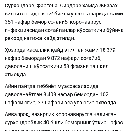
Сурхондарё, Фарғона, Сирдарё ҳамда Жиззах
вилоятларидаги тиббиёт муассасаларида жами
351 нафар бемор соғайиб, коронавирус
инфекциясидан соғайганлар кўрсаткичи бўйича
рекорд натижа қайд этилди.
Ҳозирда касаллик қайд этилган жами 18 379
нафар бемордан 9 872 нафари соғайиб,
даволаниш кўрсаткичи 53 фоизни ташкил
этмоқда.
Айни пайтда тиббиёт муассасаларида
даволанаётган 8 409 нафар бемордан 102
нафари оғир, 27 нафари эса ўта оғир аҳволда.
Аввалроқ, вазирлик коронавирусга чалинган
сурхондарёлик 40 ёшли беморнинг ўткир нафас
ва юрак қон-томир етишмовчилиги ҳамда ўпка