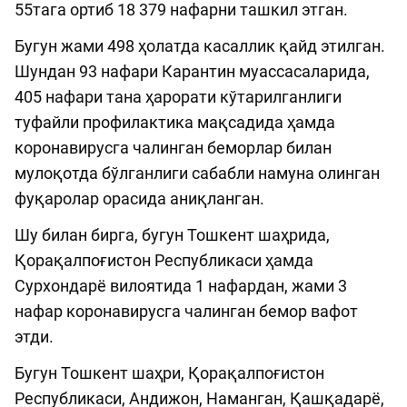
55тага ортиб 18 379 нафарни ташкил этган.
Бугун жами 498 ҳолатда касаллик қайд этилган.
Шундан 93 нафари Карантин муассасаларида,
405 нафари тана ҳарорати кўтарилганлиги
туфайли профилактика мақсадида ҳамда
коронавирусга чалинган беморлар билан
мулоқотда бўлганлиги сабабли намуна олинган
фуқаролар орасида аниқланган.
Шу билан бирга, бугун Тошкент шаҳрида,
Қорақалпоғистон Республикаси ҳамда
Сурхондарё вилоятида 1 нафардан, жами 3
нафар коронавирусга чалинган бемор вафот
этди.
Бугун Тошкент шаҳри, Қорақалпоғистон
Республикаси, Андижон, Наманган, Қашқадарё,