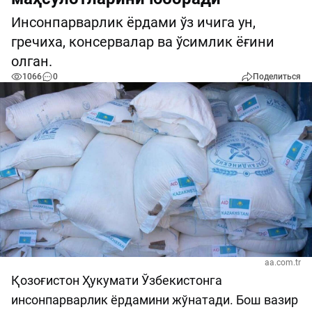
Инсонпарварлик ёрдами ўз ичига ун,
гречиха, консервалар ва ўсимлик ёғини
олган.
1066
0
Поделиться
aa.com.tr
Қозоғистон Ҳукумати Ўзбекистонга
инсонпарварлик ёрдамини жўнатади. Бош вазир