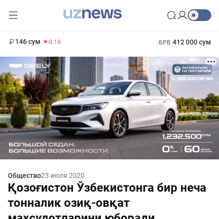
11 916 сум
28.92
13 749 сум
1 271 000 сум
32.19
МРОТ
146 сум
412 000 сум
-0.18
БРВ
Общество
23 июля 2020
Қозоғистон Ўзбекистонга бир неча
тонналик озиқ-овқат
маҳсулотларини юборади