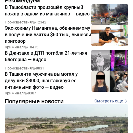
Рекомендуем
В Ташобласти произошёл крупный
пожар в одном из магазинов — видео
Происшествия
12342
Экс-хокиму Намангана, обвиняемому
в получении взятки $60 тыс., вынесли
приговор
Криминал
10415
В Джизаке в ДТП погибла 21-летняя
блогерша — видео
Происшествия
8831
В Ташкенте мужчина вымогал у
девушки $3000, шантажируя её
интимными фото — видео
Криминал
8307
Популярные новости
Смотреть еще