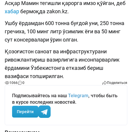
Асқар Мамин тегишли қарорга имзо қўйган, деб
хабар
бермоқда zakon.kz.
Ушбу ёрдамдан 600 тонна буғдой уни, 250 тонна
гречиха, 100 минг литр ўсимлик ёғи ва 50 минг
сут консервалари ўрин олган.
Қозоғистон саноат ва инфраструктурани
ривожлантириш вазирлигига инсонпарварлик
ёрдамини Ўзбекистонга етказиб бериш
вазифаси топширилган.
1066
0
Поделиться
Подписывайтесь на наш
Telegram
, чтобы быть
в курсе последних новостей.
Перейти