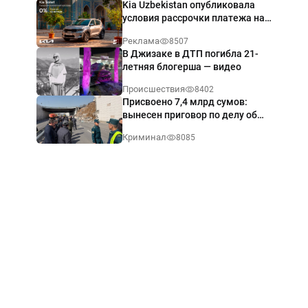
Kia Uzbekistan опубликовала
условия рассрочки платежа на
Kia Sonet со ставкой от 0%
Реклама
8507
годовых
В Джизаке в ДТП погибла 21-
летняя блогерша — видео
Происшествия
8402
Присвоено 7,4 млрд сумов:
вынесен приговор по делу об
обрушении путепровода в
Криминал
8085
Ташкенте