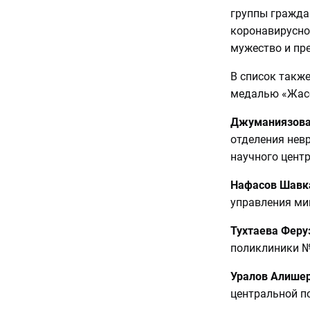
группы гражда
коронавирусно
мужество и пр
В список такж
медалью «Жасо
Джуманиязова
отделения нев
научного цент
Нафасов Шавк
управления ми
Тухтаева Феру
поликлиники №
Уралов Алише
центральной п