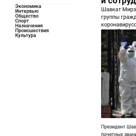
и сотру
Экономика
Шавкат Мирзи
Интервью
Общество
группы гражда
Спорт
коронавирус
Назначения
Происшествия
5448
0
Культура
Президент Шав
почетных зван