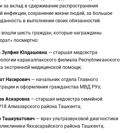
н за вклад в сдерживание распространения
й инфекции, сохранение жизни людей, за большое
еданность в выполнении своих обязанностей.
е вошли шесть граждан, которые награждены
рат» посмертно:
 Зулфия Юлдашовна
— старшая медсестра
рологии каракалпакского филиала Республиканского
ра экстренной медицинской помощи;
ат Насирович
— начальник отдела Главного
грации и оформления гражданства МВД РУз;
за Аскаровна
— старшая медсестра семейной
18 Алмазарского района Ташкента;
р Ташкуватович
— врач ультразвуковой диагностики
оликлиники Яккасарайского района Ташкента;