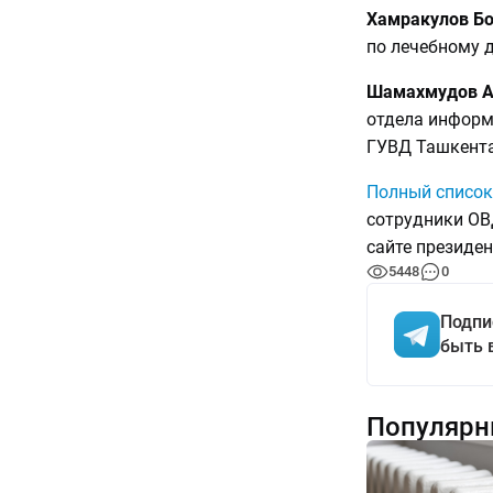
Хамракулов Б
по лечебному 
Шамахмудов А
отдела информ
ГУВД Ташкента
Полный список
сотрудники ОВ
сайте президен
5448
0
Подпи
быть 
Популярн