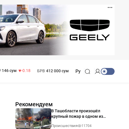
11 916 сум
28.92
13 749 сум
32.19
МРОТ
1 271 000 сум
146 сум
-0.18
БРВ
412 000 сум
Ру
Рекомендуем
В Ташобласти произошёл
крупный пожар в одном из
магазинов — видео
Происшествия
11704