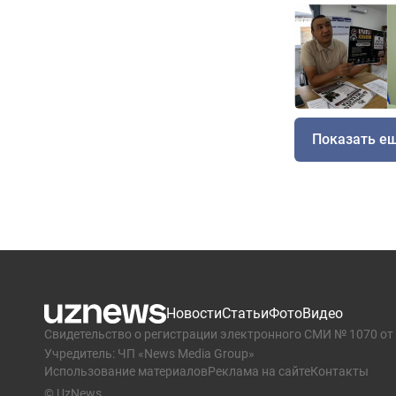
Показать е
Новости
Статьи
Фото
Видео
Свидетельство о регистрации электронного СМИ № 1070 от 
Учредитель: ЧП «News Media Group»
Использование материалов
Реклама на сайте
Контакты
© UzNews