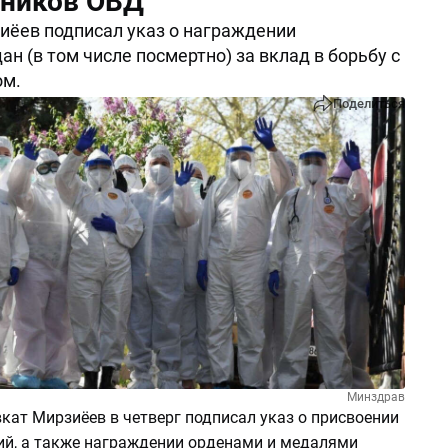
дников ОВД
ёев подписал указ о награждении
н (в том числе посмертно) за вклад в борьбу с
ом.
Поделиться
Минздрав
кат Мирзиёев в четверг подписал указ о присвоении
ий, а также награждении орденами и медалями