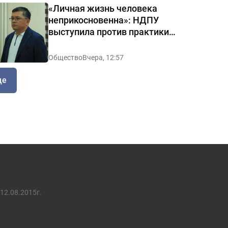
«Личная жизнь человека
неприкосновенна»: НДПУ
выступила против практики
«позорных домов и махаллей»
Общество
Вчера, 12:57
ще
12.08.2015г.