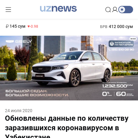
11 952 сум
36.46
13 780 сум
1 271 000 сум
30.12
МРОТ
145 сум
412 000 сум
-0.98
БРВ
24 июля 2020
Обновлены данные по количеству
заразившихся коронавирусом в
Узбекистане