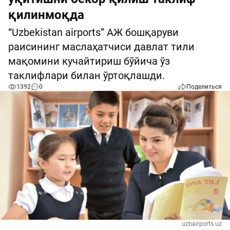
қилинмоқда
“Uzbekistan airports” АЖ бошқаруви
раисининг маслаҳатчиси давлат тили
мақомини кучайтириш бўйича ўз
таклифлари билан ўртоқлашди.
1392
0
Поделиться
uzbairports.uz