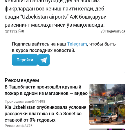
келишига сабаб бўлади, деган асоссиз
фикрлардан воз кечиш пайти келди, деб
ёзади “Uzbekistan airports” АЖ бошқаруви
раисининг маслаҳатчиси ўз мақоласида.
1392
0
Поделиться
Подписывайтесь на наш
Telegram
, чтобы быть
в курсе последних новостей.
Перейти
Рекомендуем
В Ташобласти произошёл крупный
пожар в одном из магазинов — видео
Происшествия
11498
Kia Uzbekistan опубликовала условия
рассрочки платежа на Kia Sonet со
ставкой от 0% годовых
Реклама
8476