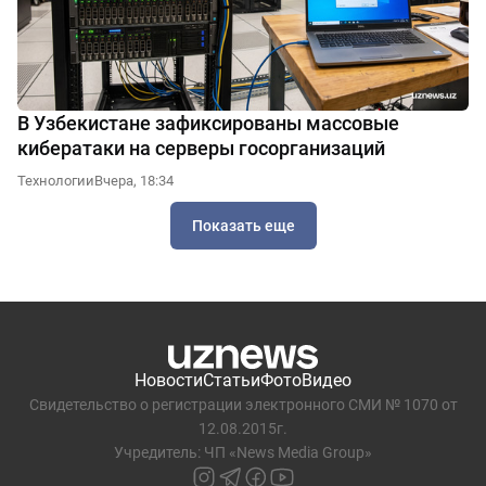
В Узбекистане зафиксированы массовые
кибератаки на серверы госорганизаций
Технологии
Вчера, 18:34
Показать еще
Новости
Статьи
Фото
Видео
Свидетельство о регистрации электронного СМИ № 1070 от
12.08.2015г.
Учредитель: ЧП «News Media Group»