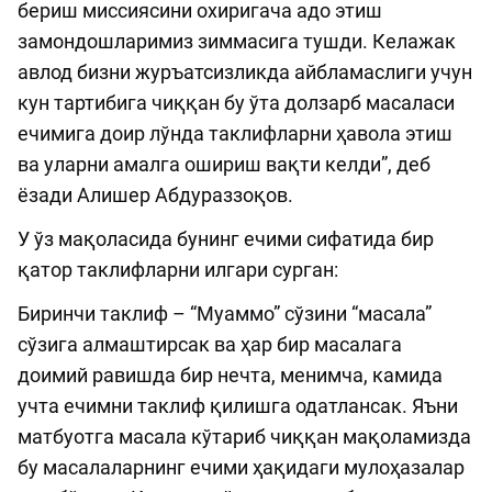
бериш миссиясини охиригача адо этиш
замондошларимиз зиммасига тушди. Келажак
авлод бизни журъатсизликда айбламаслиги учун
кун тартибига чиққан бу ўта долзарб масаласи
ечимига доир лўнда таклифларни ҳавола этиш
ва уларни амалга ошириш вақти келди”, деб
ёзади Алишер Абдураззоқов.
У ўз мақоласида бунинг ечими сифатида бир
қатор таклифларни илгари сурган:
Биринчи таклиф – “Муаммо” сўзини “масала”
сўзига алмаштирсак ва ҳар бир масалага
доимий равишда бир нечта, менимча, камида
учта ечимни таклиф қилишга одатлансак. Яъни
матбуотга масала кўтариб чиққан мақоламизда
бу масалаларнинг ечими ҳақидаги мулоҳазалар