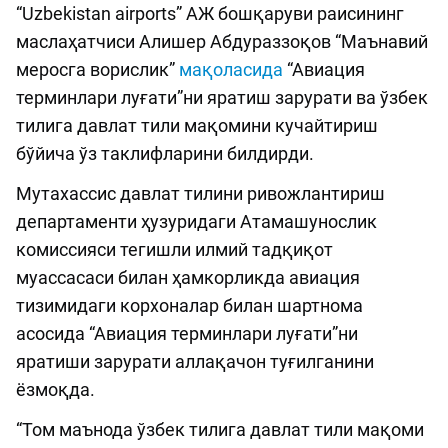
“Uzbekistan airports” АЖ бошқаруви раисининг
маслаҳатчиси Алишер Абдураззоқов “Маънавий
меросга ворислик”
мақоласида
“Авиация
терминлари луғати”ни яратиш зарурати ва ўзбек
тилига давлат тили мақомини кучайтириш
бўйича ўз таклифларини билдирди.
Мутахассис давлат тилини ривожлантириш
департаменти ҳузуридаги Атамашунослик
комиссияси тегишли илмий тадқиқот
муассасаси билан ҳамкорликда авиация
тизимидаги корхоналар билан шартнома
асосида “Авиация терминлари луғати”ни
яратиши зарурати аллақачон туғилганини
ёзмоқда.
“Том маънода ўзбек тилига давлат тили мақоми