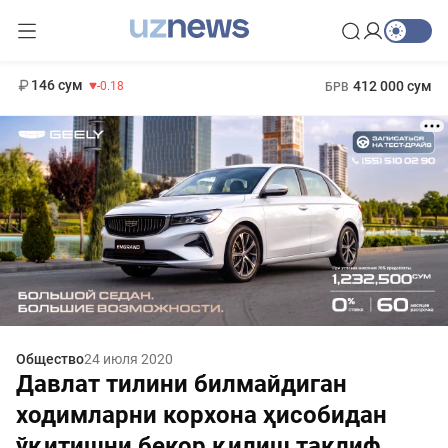
11 916 сум
28.92
13 749 сум
1 271 000 сум
32.19
МРОТ
146 сум
412 000 сум
-0.18
БРВ
Общество
24 июля 2020
Давлат тилини билмайдиган
ходимларни корхона ҳисобидан
ўқитишни бекор қилиш таклиф