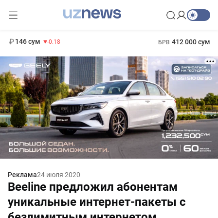
11 916 сум
28.92
13 749 сум
1 271 000 сум
32.19
МРОТ
146 сум
412 000 сум
-0.18
БРВ
Реклама
24 июля 2020
Beeline предложил абонентам
уникальные интернет-пакеты с
безлимитным интернетом