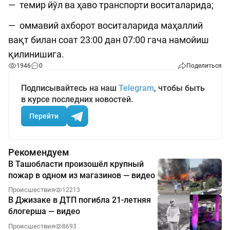
— темир йўл ва ҳаво транспорти воситаларида;
— оммавий ахборот воситаларида маҳаллий
вақт билан соат 23:00 дан 07:00 гача намойиш
қилинишига.
1946
0
Поделиться
Подписывайтесь на наш
Telegram
, чтобы быть
в курсе последних новостей.
Перейти
Рекомендуем
В Ташобласти произошёл крупный
пожар в одном из магазинов — видео
Происшествия
12213
В Джизаке в ДТП погибла 21-летняя
блогерша — видео
Происшествия
8693