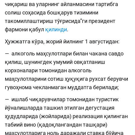
чиқариш ва уларнинг айланмасини тартибга
солиш соҳасида бошқарув тизимини
такомиллаштириш тўғрисида”ги президент
фармони қабул
қилинди
.
Ҳужжатга кўра, жорий йилнинг 1 августидан:
— алкоголь маҳсулотлари билан чакана савдо
қилиш, шунингдек умумий овқатланиш
корхоналари томонидан алкоголь
маҳсулотларини сотиш ҳуқуқига рухсат берувчи
гувоҳнома чекланмаган муддатга берилади;
— ишлаб чиқарувчилар томонидан туристик
йўналишларда ташкил этилган дегустация
ҳудудларида (жойларида) реализация қилинган
табиий вино (қадоқлангандан ташқари)
маҳсулотларига ноль даражали ставка бўйича