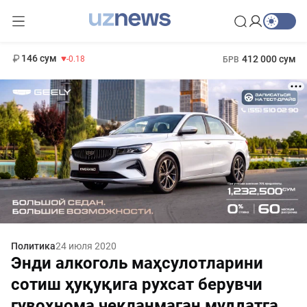
11 916 сум
28.92
13 749 сум
1 271 000 сум
32.19
МРОТ
146 сум
412 000 сум
-0.18
БРВ
Политика
24 июля 2020
Энди алкоголь маҳсулотларини
сотиш ҳуқуқига рухсат берувчи
гувоҳнома чекланмаган муддатга