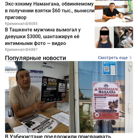
Экс-хокиму Намангана, обвиняемому
в получении взятки $60 тыс., вынесли
приговор
Криминал
8085
В Ташкенте мужчина вымогал у
девушки $3000, шантажируя её
интимными фото — видео
Криминал
6887
Популярные новости
Смотреть еще
В Узбекистане предложили присваивать