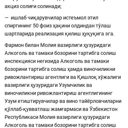
акциз солиғи солинади;
— ишлаб чиқарувчилар истеъмол этил
спиртининг 50 фоиз ҳақини олдиндан тўлаш
шартларида реализация қилиш ҳуқуқига эга.
Фармон билан Молия вазирлиги ҳузуридаги
Алкоголь ва тамаки бозорини тартибга солиш
инспекцияси негизида Алкоголь ва тамаки
бозорини тартибга солиш ҳамда виночиликни
ривожлантириш агентлиги ва Қишлоқ хўжалиги
вазирлиги ҳузуридаги Узумчилик ва
виночиликни ривожлантириш агентлигининг
Узум етиштирувчилар ва вино тайёрловчиларни
қўллаб-қувватлаш жамғармаси ва Ўзбекистон
Республикаси Молия вазирлиги ҳузуридаги
Алкоголь ва тамаки бозорини тартибга солиш