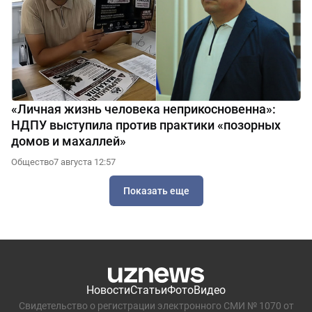
«Личная жизнь человека неприкосновенна»:
НДПУ выступила против практики «позорных
домов и махаллей»
Общество
7 августа 12:57
Показать еще
Новости
Статьи
Фото
Видео
Свидетельство о регистрации электронного СМИ № 1070 от