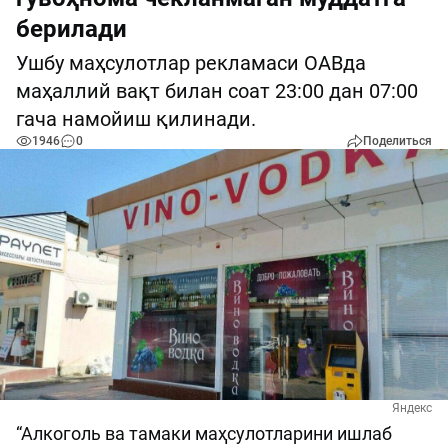
берилади
Ушбу маҳсулотлар рекламаси ОАВда
маҳаллий вақт билан соат 23:00 дан 07:00
гача намойиш қилинади.
1946
0
Поделиться
Яндекс
“Алкоголь ва тамаки маҳсулотларини ишлаб