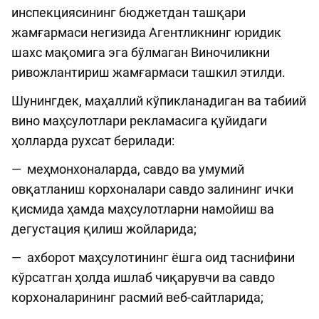
инспекциясининг бюджетдан ташқари
жамғармаси негизида Агентликнинг юридик
шахс мақомига эга бўлмаган Виночиликни
ривожлантириш жамғармаси ташкил этилди.
Шунингдек, маҳаллий кўпикланадиган ва табиий
вино маҳсулотлари рекламасига қуйидаги
ҳолларда рухсат берилади:
— меҳмонхоналарда, савдо ва умумий
овқатланиш корхоналари савдо залининг ички
қисмида ҳамда маҳсулотларни намойиш ва
дегустация қилиш жойларида;
— ахборот маҳсулотининг ёшга оид таснифини
кўрсатган ҳолда ишлаб чиқарувчи ва савдо
корхоналарининг расмий веб-сайтларида;