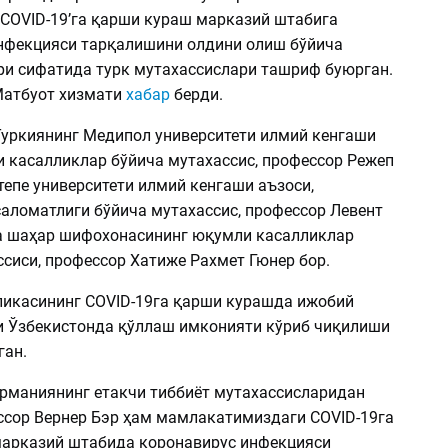
COVID-19’га қарши кураш марказий штабига
нфекцияси тарқалишини олдини олиш бўйича
ри сифатида турк мутахассислари ташриф буюрган.
Матбуот хизмати
хабар
берди.
Туркиянинг Медипол университети илмий кенгаши
и касалликлар бўйича мутахассис, профессор Режеп
епе университети илмий кенгаши аъзоси,
аломатлиги бўйича мутахассис, профессор Левент
а шаҳар шифохонасининг юқумли касалликлар
сиси, профессор Хатиже Рахмет Гюнер бор.
ликасининг COVID-19га қарши курашда ижобий
 Ўзбекистонда қўллаш имконияти кўриб чиқилиши
ан.
ерманиянинг етакчи тиббиёт мутахассисларидан
сор Вернер Бэр ҳам мамлакатимиздаги COVID-19га
арказий штабида коронавирус инфекцияси