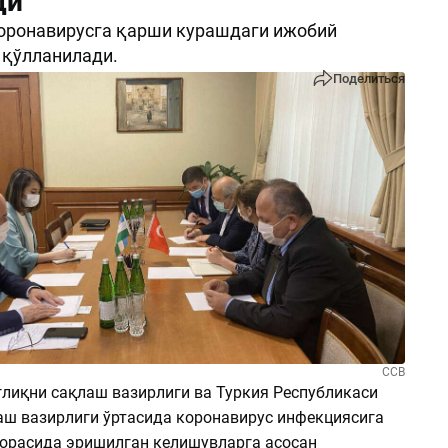
ди
оронавирусга қарши курашдаги ижобий
 қўлланилади.
Поделиться
ССВ
ғлиқни сақлаш вазирлиги ва Туркия Республикаси
аш вазирлиги ўртасида коронавирус инфекциясига
орасида эришилган келишувларга асосан