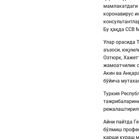
мамлакатдаги 
коронавирус и
консультантла
Бу ҳақда ССВ 
Улар орасида 
аъзоси, юқумл
Озтюрк, Хажетт
жамоатчилик с
Акин ва Анқар
бўйича мутахас
Туркия Респуб
тажрибаларини
режалаштирилг
Айни пайтда Г
бўлмиш профес
қарши кураш м