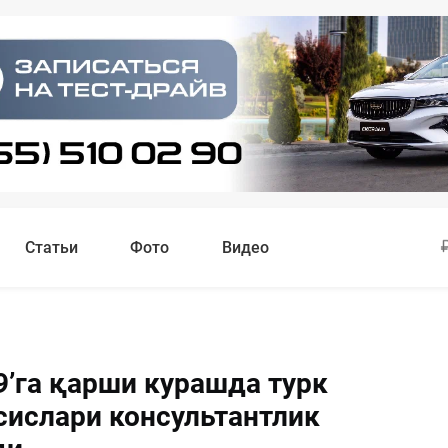
Статьи
Фото
Видео
9’га қарши курашда турк
сислари консультантлик