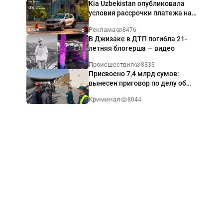
Kia Uzbekistan опубликовала
условия рассрочки платежа на
Kia Sonet со ставкой от 0%
Реклама
8476
годовых
В Джизаке в ДТП погибла 21-
летняя блогерша — видео
Происшествия
8333
Присвоено 7,4 млрд сумов:
вынесен приговор по делу об
обрушении путепровода в
Криминал
8044
Ташкенте