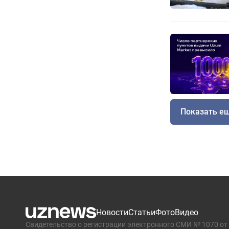
Показать е
Новости
Статьи
Фото
Видео
Свидетельство о регистрации электронного СМИ № 1070 от 