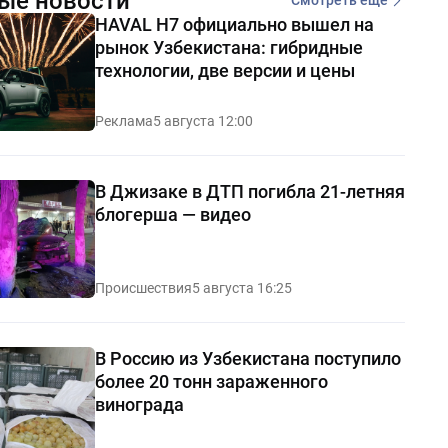
ые новости
Смотреть еще
HAVAL H7 официально вышел на
рынок Узбекистана: гибридные
технологии, две версии и цены
Реклама
5 августа 12:00
В Джизаке в ДТП погибла 21-летняя
блогерша — видео
Происшествия
5 августа 16:25
В Россию из Узбекистана поступило
более 20 тонн зараженного
винограда