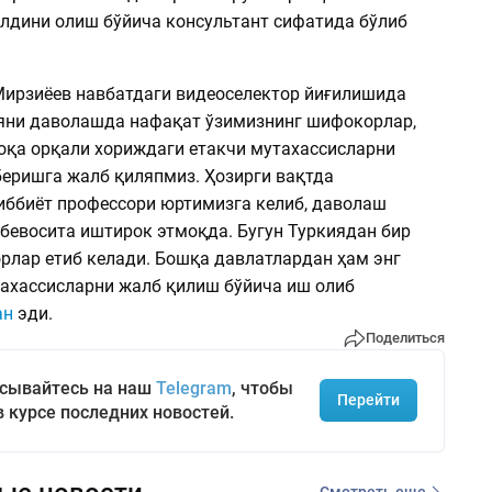
лдини олиш бўйича консультант сифатида бўлиб
Мирзиёев навбатдаги видеоселектор йиғилишида
яни даволашда нафақат ўзимизнинг шифокорлар,
оқа орқали хориждаги етакчи мутахассисларни
беришга жалб қиляпмиз. Ҳозирги вақтда
иббиёт профессори юртимизга келиб, даволаш
бевосита иштирок этмоқда. Бугун Туркиядан бир
орлар етиб келади. Бошқа давлатлардан ҳам энг
ахассисларни жалб қилиш бўйича иш олиб
ан
эди.
Поделиться
сывайтесь на наш
Telegram
, чтобы
Перейти
в курсе последних новостей.