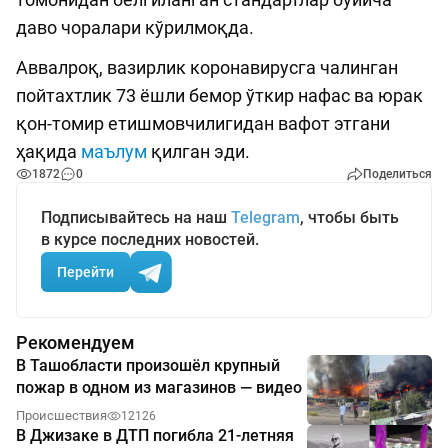
даво чоралари кўрилмоқда.
Аввалроқ, вазирлик коронавирусга чалинган
пойтахтлик 73 ёшли бемор ўткир нафас ва юрак
қон-томир етишмовчилигидан вафот этгани
ҳақида
маълум
қилган эди.
1872
0
Поделиться
Подписывайтесь на наш
Telegram
, чтобы быть
в курсе последних новостей.
Перейти
Рекомендуем
В Ташобласти произошёл крупный
пожар в одном из магазинов — видео
Происшествия
12126
В Джизаке в ДТП погибла 21-летняя