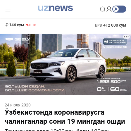
11 916 сум
28.92
13 749 сум
1 271 000 сум
32.19
МРОТ
146 сум
412 000 сум
-0.18
БРВ
24 июля 2020
Ўзбекистонда коронавирусга
чалинганлар сони 19 мингдан ошди