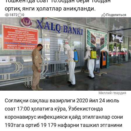
Тошкентда соат 10:00дан бери 100дан
ортиқ янги ҳолатлар аниқланди.
1872
0
Поделиться
Миллий гвардия
Соғлиқни сақлаш вазирлиги 2020 йил 24 июль
соат 17:00 ҳолатига кўра, Ўзбекистонда
коронавирус инфекцияси қайд этилганлар сони
193тага ортиб 19 179 нафарни ташкил этганини