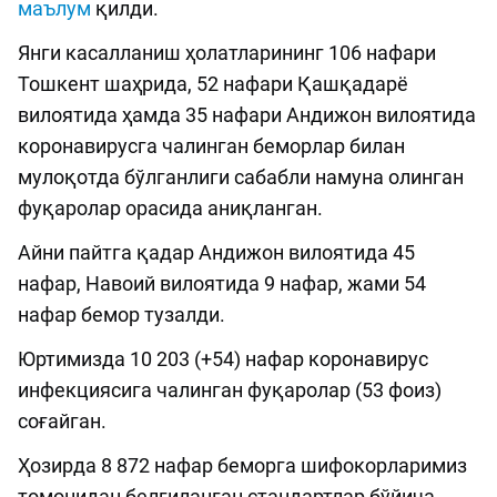
маълум
қилди.
Янги касалланиш ҳолатларининг 106 нафари
Тошкент шаҳрида, 52 нафари Қашқадарё
вилоятида ҳамда 35 нафари Андижон вилоятида
коронавирусга чалинган беморлар билан
мулоқотда бўлганлиги сабабли намуна олинган
фуқаролар орасида аниқланган.
Айни пайтга қадар Андижон вилоятида 45
нафар, Навоий вилоятида 9 нафар, жами 54
нафар бемор тузалди.
Юртимизда 10 203 (+54) нафар коронавирус
инфекциясига чалинган фуқаролар (53 фоиз)
соғайган.
Ҳозирда 8 872 нафар беморга шифокорларимиз
томонидан белгиланган стандартлар бўйича