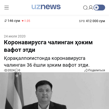
11 887 сум
-55.49
13 717 сум
1 271 000 сум
-25.83
МРОТ
146 сум
412 000 сум
-1.05
БРВ
24 июля 2020
Коронавирусга чалинган ҳоким
вафот этди
Қорақалпоғистонда коронавирусга
чалинган 36 ёшли ҳоким вафот этди.
2024
0
Поделиться