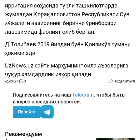
ирригация соҳасида турли ташкилотларда,
жумладан Қорақалпоғистон Республикаси Сув
хўжалиги вазирининг биринчи ўринбосари
лавозимида фаолият олиб борган.
Д.Толибаев 2019 йилдан буён Қонликўл тумани
ҳокими эди.
UzNews.uz сайти марҳумнинг оила аъзоларига
чуқур ҳамдардлик изҳор қилади.
2024
0
Поделиться
Подписывайтесь на наш
Telegram
, чтобы быть
в курсе последних новостей.
Перейти
Рекомендуем