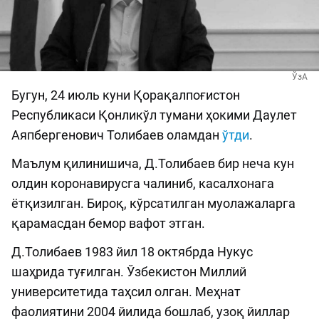
ЎзА
Бугун, 24 июль куни Қорақалпоғистон
Республикаси Қонликўл тумани ҳокими Даулет
Аяпбергенович Толибаев оламдан
ўтди
.
Маълум қилинишича, Д.Толибаев бир неча кун
олдин коронавирусга чалиниб, касалхонага
ётқизилган. Бироқ, кўрсатилган муолажаларга
қарамасдан бемор вафот этган.
Д.Толибаев 1983 йил 18 октябрда Нукус
шаҳрида туғилган. Ўзбекистон Миллий
университетида таҳсил олган. Меҳнат
фаолиятини 2004 йилида бошлаб, узоқ йиллар