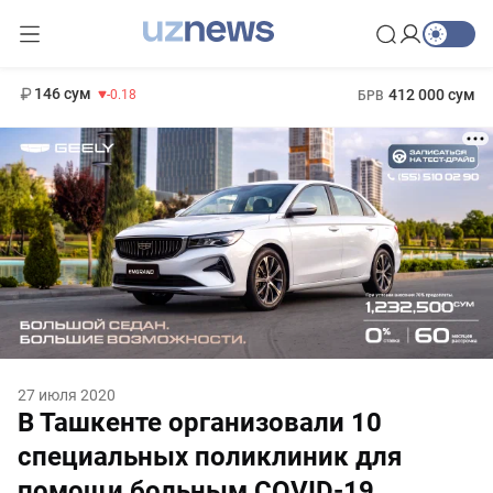
11 916 сум
28.92
13 749 сум
1 271 000 сум
32.19
МРОТ
146 сум
412 000 сум
-0.18
БРВ
27 июля 2020
В Ташкенте организовали 10
специальных поликлиник для
помощи больным COVID-19