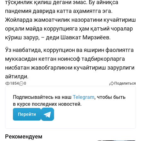
тўсқинлик қилиш дегани эмас. Бу айниқса
пандемия даврида катта аҳамиятга эга.
Жойларда жамоатчилик назоратини кучайтириш
орқали майда коррупцияга ҳам қатъий чоралар
кўриш зарур, – деди Шавкат Мирзиёев.
Ўз навбатида, коррупцион ва яширин фаолиятга
муккасидан кетган ноинсоф тадбиркорларга
нисбатан жавобгарликни кучайтириш зарурлиги
айтилди.
1854
0
Поделиться
Подписывайтесь на наш
Telegram
, чтобы быть
в курсе последних новостей.
Перейти
Рекомендуем