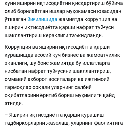
куни яширин иқтисодиётни қисқартириш бўйича
олиб борилаётган ишлар муҳокамаси юзасидан
ўтказган
йиғилишида
жамиятда коррупция ва
яширин иқтисодиётга қарши нафрат туйғуси
шакллантириш кераклиги таъкидланди.
Коррупция ва яширин иқтисодиётга қарши
курашишда асосий куч бизнес ва жамоатчилик
эканлиги, шу боис жамиятда бу иллатларга
нисбатан нафрат туйғусини шакллантириш,
оммавий ахборот воситалари ва ижтимоий
тармоқлар орқали уларнинг салбий
оқибатларини ёритиб бориш муҳимлиги қайд
этилди.
– Яширин иқтисодиётга қарши курашиш
тадбиркорларни жазолаш, уларнинг фаолиятига