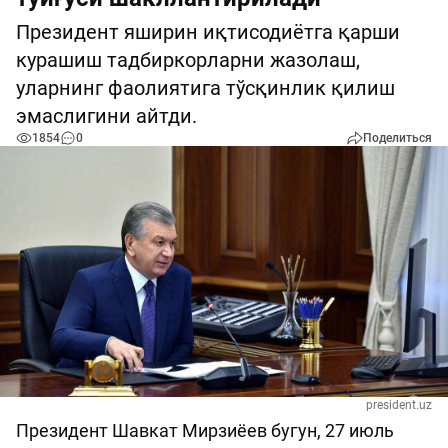
Президент яширин иқтисодиётга қарши
курашиш тадбиркорларни жазолаш,
уларнинг фаолиятига тўсқинлик қилиш
эмаслигини айтди.
1854
0
Поделиться
president.uz
Президент Шавкат Мирзиёев бугун, 27 июль