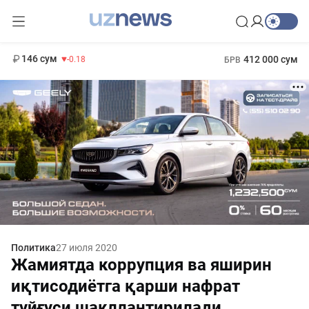
11 916 сум
28.92
13 749 сум
1 271 000 сум
32.19
МРОТ
146 сум
412 000 сум
-0.18
БРВ
Политика
27 июля 2020
Жамиятда коррупция ва яширин
иқтисодиётга қарши нафрат
туйғуси шакллантирилади