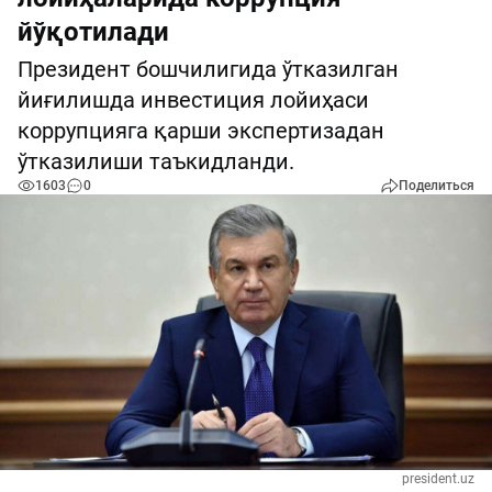
йўқотилади
Президент бошчилигида ўтказилган
йиғилишда инвестиция лойиҳаси
коррупцияга қарши экспертизадан
ўтказилиши таъкидланди.
1603
0
Поделиться
president.uz