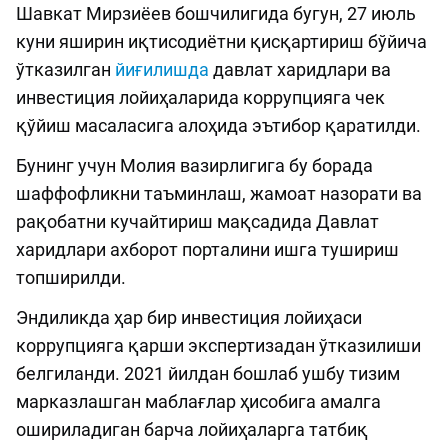
Шавкат Мирзиёев бошчилигида бугун, 27 июль
куни яширин иқтисодиётни қисқартириш бўйича
ўтказилган
йиғилишда
давлат харидлари ва
инвестиция лойиҳаларида коррупцияга чек
қўйиш масаласига алоҳида эътибор қаратилди.
Бунинг учун Молия вазирлигига бу борада
шаффофликни таъминлаш, жамоат назорати ва
рақобатни кучайтириш мақсадида Давлат
харидлари ахборот порталини ишга тушириш
топширилди.
Эндиликда ҳар бир инвестиция лойиҳаси
коррупцияга қарши экспертизадан ўтказилиши
белгиланди. 2021 йилдан бошлаб ушбу тизим
марказлашган маблағлар ҳисобига амалга
ошириладиган барча лойиҳаларга татбиқ