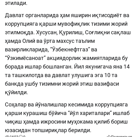
этилади.
Давлат органларида ҳам яширин иқтисодиёт ва
коррупцияга қарши мувофиқлик тизими жорий
этилмоқда. Хусусан, Қурилиш, Соғлиқни сақлаш
ҳамда Олий ва ўрта махсус таълим
вазирликларида, “Ўзбекнефтгаз” ва
“Ўзкимёсаноат” акциядорлик жамиятларида бу
борада ишлар бошланган. Йил якунигача яна 14
та ташкилотда ва давлат улушига эга 10 та
банкда ушбу тизимни жорий этиш вазифаси
қўйилди.
Соҳалар ва йўналишлар кесимида коррупцияга
қарши курашиш бўйича “йўл хариталари” ишлаб
чиқиш ҳамда ижросини муҳокама қилиб бориш
юзасидан топшириқлар берилди.