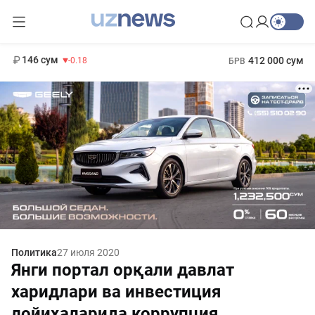
11 916 сум
28.92
13 749 сум
1 271 000 сум
32.19
МРОТ
146 сум
412 000 сум
-0.18
БРВ
Политика
27 июля 2020
Янги портал орқали давлат
харидлари ва инвестиция
лойиҳаларида коррупция