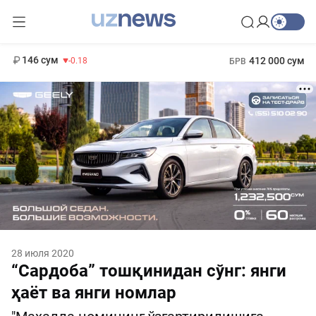
13 749 сум
32.19
146 сум
412 000 сум
-0.18
БРВ
11 916 сум
1 271 000 сум
28.92
МРОТ
28 июля 2020
“Сардоба” тошқинидан сўнг: янги
ҳаёт ва янги номлар