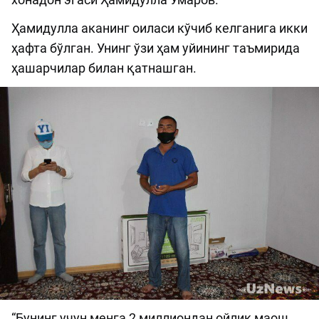
Ҳамидулла аканинг оиласи кўчиб келганига икки
ҳафта бўлган. Унинг ўзи ҳам уйининг таъмирида
ҳашарчилар билан қатнашган.
“Бунинг учун менга 2 миллиондан ойлик маош