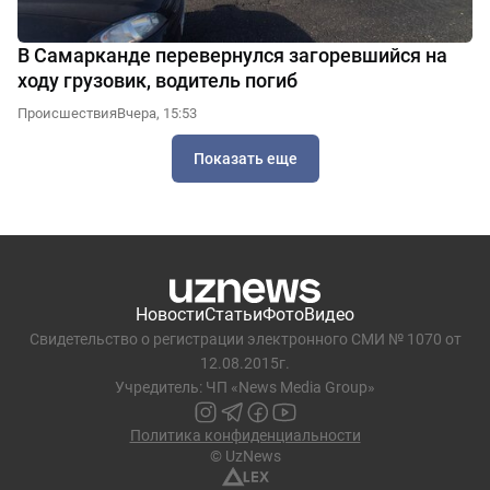
В Самарканде перевернулся загоревшийся на
ходу грузовик, водитель погиб
Происшествия
Вчера, 15:53
Показать еще
Новости
Статьи
Фото
Видео
Свидетельство о регистрации электронного СМИ № 1070 от
12.08.2015г.
Учредитель: ЧП «News Media Group»
Политика конфиденциальности
© UzNews