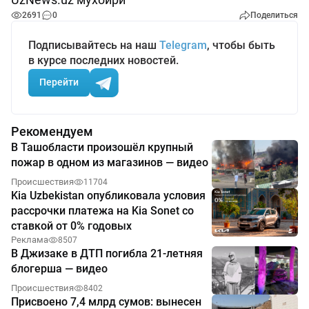
2691
0
Поделиться
Подписывайтесь на наш
Telegram
, чтобы быть
в курсе последних новостей.
Перейти
Рекомендуем
В Ташобласти произошёл крупный
пожар в одном из магазинов — видео
Происшествия
11704
Kia Uzbekistan опубликовала условия
рассрочки платежа на Kia Sonet со
ставкой от 0% годовых
Реклама
8507
В Джизаке в ДТП погибла 21-летняя
блогерша — видео
Происшествия
8402
Присвоено 7,4 млрд сумов: вынесен