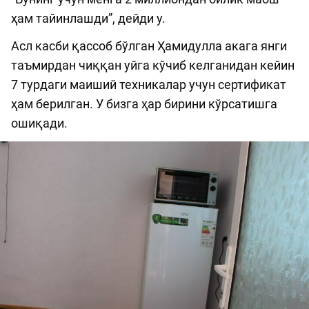
ҳам тайинлашди”, дейди у.
Асл касби қассоб бўлган Ҳамидулла акага янги
таъмирдан чиққан уйга кўчиб келганидан кейин
7 турдаги маиший техникалар учун сертификат
ҳам берилган. У бизга ҳар бирини кўрсатишга
ошиқади.