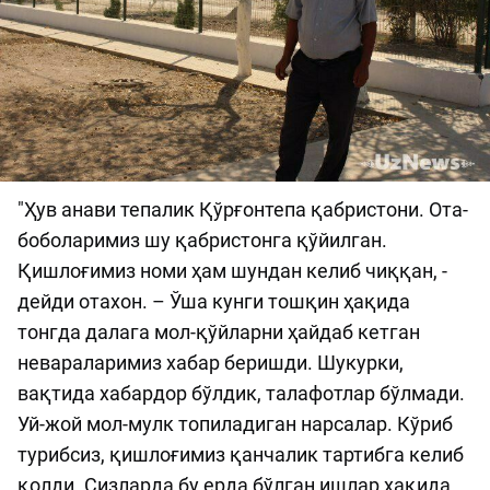
"Ҳув анави тепалик Қўрғонтепа қабристони. Ота-
боболаримиз шу қабристонга қўйилган.
Қишлоғимиз номи ҳам шундан келиб чиққан, -
дейди отахон. – Ўша кунги тошқин ҳақида
тонгда далага мол-қўйларни ҳайдаб кетган
невараларимиз хабар беришди. Шукурки,
вақтида хабардор бўлдик, талафотлар бўлмади.
Уй-жой мол-мулк топиладиган нарсалар. Кўриб
турибсиз, қишлоғимиз қанчалик тартибга келиб
қолди. Сизларда бу ерда бўлган ишлар ҳақида