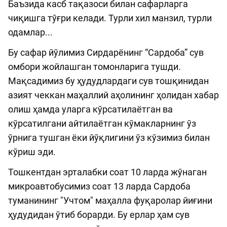
Баъзида касб тақазоси билан сафарларга
чиқишга тўғри келади. Турли хил манзил, турли
одамлар...
Бу сафар йўлимиз Сирдарёнинг “Сардоба” сув
омбори жойлашган томонларига тушди.
Мақсадимиз бу ҳудудлардаги сув тошқинидан
азият чеккан маҳаллий аҳолининг ҳолидан хабар
олиш ҳамда уларга кўрсатилаётган ва
кўрсатилгани айтилаётган кўмакларнинг ўз
ўрнига тушган ёки йўқлигини ўз кўзимиз билан
кўриш эди.
Тошкентдан эрталабки соат 10 ларда жўнаган
микроавтобусимиз соат 13 ларда Сардоба
туманининг "Учтом" маҳалла фуқаролар йиғини
ҳудудидан ўтиб борарди. Бу ерлар ҳам сув