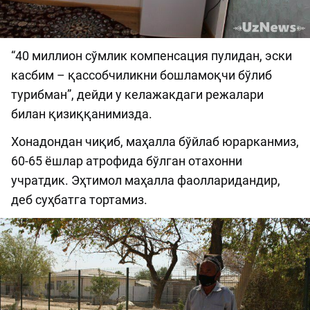
“40 миллион сўмлик компенсация пулидан, эски
касбим – қассобчиликни бошламоқчи бўлиб
турибман”, дейди у келажакдаги режалари
билан қизиққанимизда.
Хонадондан чиқиб, маҳалла бўйлаб юрарканмиз,
60-65 ёшлар атрофида бўлган отахонни
учратдик. Эҳтимол маҳалла фаолларидандир,
деб суҳбатга тортамиз.