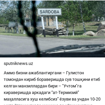
sputniknews.uz
Аммо бизни ажаблантиргани – Гулистон
томондан кириб бораверишда сув тошқини етиб
келган манзиллардан бири – "Учтом"га
кираверишда аркадаги “ат-Термизий”
маҳалласига хуш келибсиз” ёзуви ва ундан 10-20