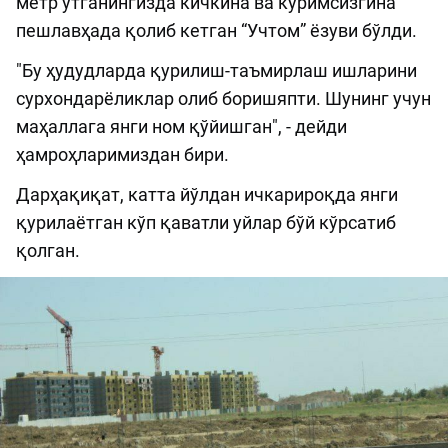
метр ўтганингизда кичкина ва кўримсизгина
пешлавҳада қолиб кетган “Учтом” ёзуви бўлди.
"Бу ҳудудларда қурилиш-таъмирлаш ишларини
сурхондарёликлар олиб боришяпти. Шунинг учун
маҳаллага янги ном қўйишган", - дейди
ҳамроҳларимиздан бири.
Дарҳақиқат, катта йўлдан ичкарироқда янги
қурилаётган кўп қаватли уйлар бўй кўрсатиб
қолган.