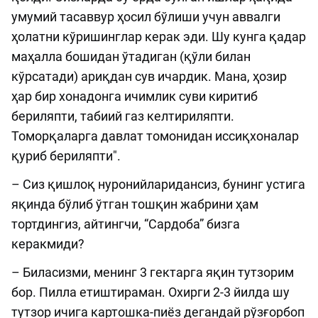
умумий тасаввур ҳосил бўлиши учун аввалги
ҳолатни кўришинглар керак эди. Шу кунга қадар
маҳалла бошидан ўтадиган (қўли билан
кўрсатади) ариқдан сув ичардик. Мана, ҳозир
ҳар бир хонадонга ичимлик суви киритиб
бериляпти, табиий газ келтириляпти.
Томорқаларга давлат томонидан иссиқхоналар
қуриб бериляпти".
– Сиз қишлоқ нуронийларидансиз, бунинг устига
яқинда бўлиб ўтган тошқин жабрини ҳам
тортдингиз, айтингчи, “Сардоба” бизга
керакмиди?
– Биласизми, менинг 3 гектарга яқин тутзорим
бор. Пилла етиштираман. Охирги 2-3 йилда шу
тутзор ичига картошка-пиёз дегандай рўзғорбоп