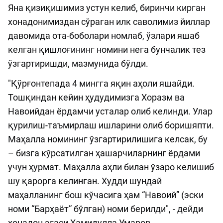
Яна қизиқишимиз устун келиб, биринчи кирган
хонадонимиздан сўраган илк саволимиз йиллар
давомида ота-боболари номлаб, ўзлари яшаб
келган қишлоғининг номини нега бунчалик тез
ўзгартиришди, мазмунида бўлди.
"Қўрғонтепада 4 мингга яқин аҳоли яшайди.
Тошқиндан кейин ҳудудимизга Хоразм ва
Навоийдан ёрдамчи усталар олиб келинди. Улар
қурилиш-таъмирлаш ишларини олиб боришяпти.
Маҳалла номининг ўзгартирилишига келсак, бу
– бизга кўрсатилган ҳашарчиларнинг ёрдами
учун ҳурмат. Маҳалла аҳли билан ўзаро келишиб
шу қарорга келинган. Худди шундай
маҳалланинг бош кўчасига ҳам “Навоий” (эски
номи “Барҳаёт” бўлган) номи берилди", - дейди
хонадон эгаси Ҳамидулла Умаров.