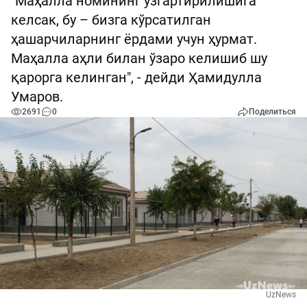
"Маҳалла номининг ўзгартирилишига
келсак, бу – бизга кўрсатилган
ҳашарчиларнинг ёрдами учун ҳурмат.
Маҳалла аҳли билан ўзаро келишиб шу
қарорга келинган", - дейди Ҳамидулла
Умаров.
2691
0
Поделиться
UzNews