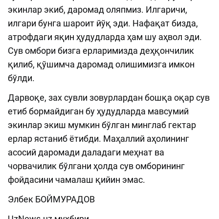
экинлар экиб, даромад оляпмиз. Илгаричи,
илгари бунга шароит йўқ эди. Нафақат бизда,
атрофдаги яқин ҳудудларда ҳам шу аҳвол эди.
Сув омбори бизга ерларимизда деҳқончилик
қилиб, қўшимча даромад олишимизга имкон
бўлди.
Дарвоқе, зах сувли зовурлардан бошқа оқар сув
етиб бормайдиган бу ҳудудларда мавсумий
экинлар экиш мумкин бўлган минглаб гектар
ерлар ястаниб ётибди. Маҳаллий аҳолининг
асосий даромади даладаги меҳнат ва
чорвачилик бўлгани ҳолда сув омборининг
фойдасини чамалаш қийин эмас.
Элбек БОЙМУРАДОВ
UzNews.uz мухбири