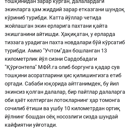
тошқинидан зарар кўрган, далалардаги
экинларга ҳам жиддий зарар етказгани шундоқ
кўриниб турибди. Катта йўллар четида
жойлашган экин ерларига пахтани қайта
экишганини айтишди. Ҳақиқатан, у ерларда
тиззага урадиган пахта новдалари бўй кўрсатиб
турибди. Аммо "Учтом"дан бошланган 13
километрлик йўл сизни Сардобадаги
"Қўрғонтепа" МФЙ.га олиб боргунга қадар сув
тошқини асоратларини ҳис қилишингизга етиб
ортади. Сабаби юқорида айтганимдек, бу йил
экинсиз қолган далалар, бир пайтлар далаларга
оби ҳаёт келтирган лотокларнинг ҳар томонга
сочилиб ётиши ва ушбу 10 километрдан ортиқ
йўлнинг бошдан оёқ носозлиги сизда шундай
кайфиятни уйғотади.