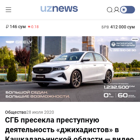
11 916 сум
28.92
13 749 сум
1 271 000 сум
32.19
МРОТ
146 сум
412 000 сум
-0.18
БРВ
Общество
28 июля 2020
СГБ пресекла преступную
деятельность «джихадистов» в
Кашкадарьинской области — видео