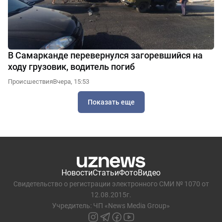
В Самарканде перевернулся загоревшийся на
ходу грузовик, водитель погиб
Происшествия
Вчера, 15:53
Показать еще
Новости
Статьи
Фото
Видео
Свидетельство о регистрации электронного СМИ № 1070 от
12.08.2015г.
Учредитель: ЧП «News Media Group»