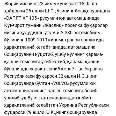
Жорий йилнинг 23 июль куни соат 18:05 да
ҳайдовчи 26 ёшли Ш.С., ўзининг бошқарувидаги
«DAF FT XF 105» русумли юк автомашинада
Қўнғирот тумани «Жаслиқ» посёлка фуқаролар
йиғини ҳудудидан ўтувчи А-380 автомобиль
йўлининг 1009-1010 километрлари оралиғида
ҳаракатланиб кетаётганида, автомашина
бошқарувини йўқотиб, ушбу йўлнинг қарама-
қарши томонига ўтиб кетиб, қарама-қарши
йўналишда ҳаракатланиб келаётган Украина
Республикаси фуқароси 32 ёшли И.С.,нинг
бошқарувида бўлган «VOLVO» русумли юк
автомашинасининг чап ён томонига бориб
урилиб, ушбу юк автомашинадан кейин
ҳаракатланиб келаётган Украина Республикаси
фуқароси 29 ёшли Ю.К.,нинг бошқарувида