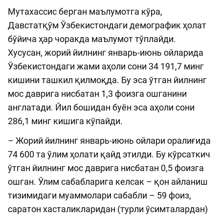
Мутахассис берган маълумотга кўра,
Давстатқўм Ўзбекистондаги демографик ҳолат
бўйича ҳар чоракда маълумот тўплайди.
Хусусан, жорий йилнинг январь-июнь ойларида
Ўзбекистондаги жами аҳоли сони 34 191,7 минг
кишини ташкил қилмоқда. Бу эса ўтган йилнинг
мос даврига нисбатан 1,3 фоизга ошганини
англатади. Йил бошидан буён эса аҳоли сони
286,1 минг кишига кўпайди.
– Жорий йилнинг январь-июнь ойлари оралиғида
74 600 та ўлим ҳолати қайд этилди. Бу кўрсаткич
ўтган йилнинг мос даврига нисбатан 0,5 фоизга
ошган. Ўлим сабабларига келсак – қон айланиш
тизимидаги муаммолари сабабли – 59 фоиз,
саратон хасталикларидан (турли ўсимталардан)