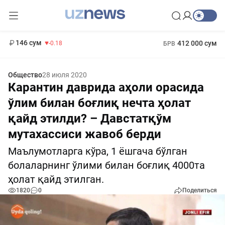
11 916 сум
28.92
13 749 сум
1 271 000 сум
32.19
МРОТ
146 сум
412 000 сум
-0.18
БРВ
Общество
28 июля 2020
Карантин даврида аҳоли орасида
ўлим билан боғлиқ нечта ҳолат
қайд этилди? – Давстатқўм
мутахассиси жавоб берди
Маълумотларга кўра, 1 ёшгача бўлган
болаларнинг ўлими билан боғлиқ 4000та
ҳолат қайд этилган.
1820
0
Поделиться