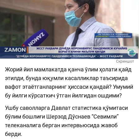
Скриншот
Жорий йил мамлакатда қанча ўлим ҳолати қайд
этилди, бунда юқумли касалликлар таъсирида
вафот этаётганларнинг ҳиссаси қандай? Умумий
бу йилги кўрсаткич ўтган йилгидан ошдими?
Ушбу саволларга Давлат статистика қўмитаси
бўлим бошлиғи Шерзод Дўснаев “Севимли”
телеканалига берган интервьюсида жавоб
берди.