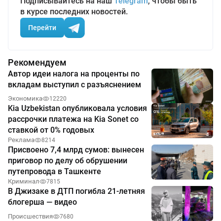
Подписывайтесь на наш
Telegram
, чтобы быть
в курсе последних новостей.
Перейти
Рекомендуем
Автор идеи налога на проценты по
вкладам выступил с разъяснением
Экономика
12220
Kia Uzbekistan опубликовала условия
рассрочки платежа на Kia Sonet со
ставкой от 0% годовых
Реклама
8214
Присвоено 7,4 млрд сумов: вынесен
приговор по делу об обрушении
путепровода в Ташкенте
Криминал
7815
В Джизаке в ДТП погибла 21-летняя
блогерша — видео
Происшествия
7680