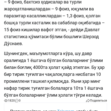
– 9 фоиз, бахтсиз ҳодисалар ва турли
жароҳатланишлардан – 9 фоиз, юқумли ва
паразитар касалликлардан – 1,3 фоиз, қолган
бошқа турли хасталик ва сабаблар оқибатида –
15 фоиз кишилар вафот этган, - дейди Давлат
статистика қўмитаси бўлим бошлиғи Шерзод
Дўснаев.
Шунингдек, маълумотларга кўра, шу давр
оралиғида 1 ёшгача бўлган болаларнинг ўлими
билан боғлиқ 4000та ҳолат қайд этилган. Бу ҳар
бир тирик туғилган чақалоқларга нисбатан 10
промиллени ташкил қилмоқда. Яъни ҳар минг
нафар тирик туғилган болаларга 10та 1 ёшгача
бўлган болаларнинг ўлим ҳолати тўғри келади.
1820
0
Поделиться