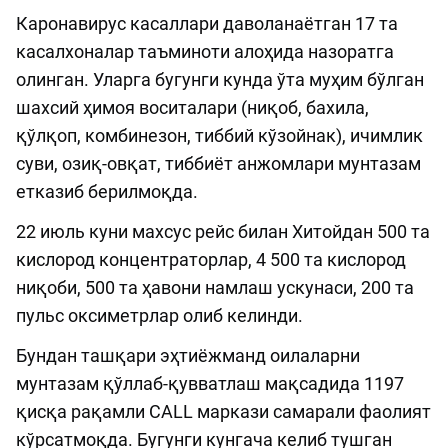
Каронавирус касаллари даволанаётган 17 та
касалхоналар таъминоти алоҳида назоратга
олинган. Уларга бугунги кунда ўта муҳим бўлган
шахсий ҳимоя воситалари (ниқоб, бахила,
қўлқоп, комбинезон, тиббий кўзойнак), ичимлик
суви, озиқ-овқат, тиббиёт анжомлари мунтазам
етказиб берилмоқда.
22 июль куни махсус рейс билан Хитойдан 500 та
кислород концентраторлар, 4 500 та кислород
ниқоби, 500 та ҳавони намлаш ускунаси, 200 та
пульс оксиметрлар олиб келинди.
Бундан ташқари эҳтиёжманд оилаларни
мунтазам қўллаб-қувватлаш мақсадида 1197
қисқа рақамли CALL маркази самарали фаолият
кўрсатмоқда. Бугунги кунгача келиб тушган