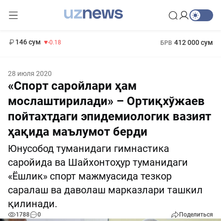
11 916 сум
28.92
13 749 сум
1 271 000 сум
32.19
МРОТ
146 сум
412 000 сум
-0.18
БРВ
28 июля 2020
«Спорт саройлари ҳам
мослаштирилади» – Ортиқхўжаев
пойтахтдаги эпидемиологик вазият
ҳақида маълумот берди
Юнусобод туманидаги гимнастика
саройида ва Шайхонтоҳур туманидаги
«Ёшлик» спорт мажмуасида тезкор
саралаш ва даволаш марказлари ташкил
қилинади.
1788
0
Поделиться