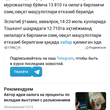
мурожаатлар бўйича 13 810 та оилага бирламчи
озиқ-овқат маҳсулотлари етказиб берилди.
Эслатиб ўтамиз, аввалроқ 14-23 июль кунларида
Тошкент шаҳридаги 12 710та эҳтиёжманд
оилаларга бирламчи озиқ-овқат маҳсулотлари
етказиб берилгани ҳақида
хабар
қилинган эди.
1788
0
Поделиться
Подписывайтесь на наш
Telegram
, чтобы быть
в курсе последних новостей.
Перейти
Рекомендуем
Автор идеи налога на проценты по
вкладам выступил с разъяснением
Экономика
12218