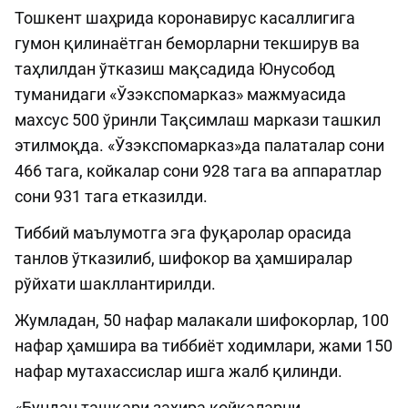
Тошкент шаҳрида коронавирус касаллигига
гумон қилинаётган беморларни текширув ва
таҳлилдан ўтказиш мақсадида Юнусобод
туманидаги «Ўзэкспомарказ» мажмуасида
махсус 500 ўринли Тақсимлаш маркази ташкил
этилмоқда. «Ўзэкспомарказ»да палаталар сони
466 тага, койкалар сони 928 тага ва аппаратлар
сони 931 тага етказилди.
Тиббий маълумотга эга фуқаролар орасида
танлов ўтказилиб, шифокор ва ҳамширалар
рўйхати шакллантирилди.
Жумладан, 50 нафар малакали шифокорлар, 100
нафар ҳамшира ва тиббиёт ходимлари, жами 150
нафар мутахассислар ишга жалб қилинди.
«Бундан ташқари захира койкаларни