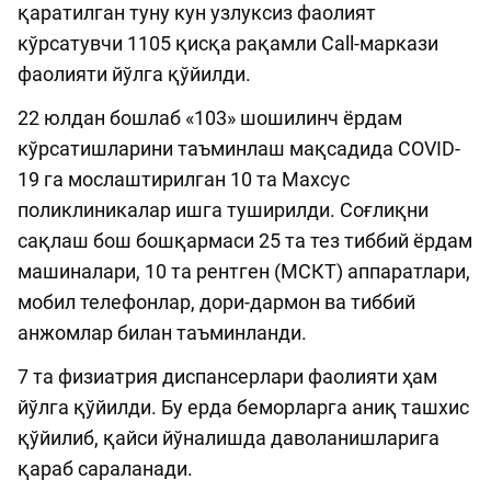
қаратилган туну кун узлуксиз фаолият
кўрсатувчи 1105 қисқа рақамли Call-маркази
фаолияти йўлга қўйилди.
22 юлдан бошлаб «103» шошилинч ёрдам
кўрсатишларини таъминлаш мақсадида COVID-
19 га мослаштирилган 10 та Махсус
поликлиникалар ишга туширилди. Соғлиқни
сақлаш бош бошқармаси 25 та тез тиббий ёрдам
машиналари, 10 та рентген (МСКТ) аппаратлари,
мобил телефонлар, дори-дармон ва тиббий
анжомлар билан таъминланди.
7 та физиатрия диспансерлари фаолияти ҳам
йўлга қўйилди. Бу ерда беморларга аниқ ташхис
қўйилиб, қайси йўналишда даволанишларига
қараб сараланади.