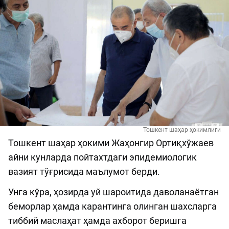
Тошкент шаҳар ҳокимлиги
Тошкент шаҳар ҳокими Жаҳонгир Ортиқхўжаев
айни кунларда пойтахтдаги эпидемиологик
вазият тўғрисида маълумот берди.
Унга кўра, ҳозирда уй шароитида даволанаётган
беморлар ҳамда карантинга олинган шахсларга
тиббий маслаҳат ҳамда ахборот беришга