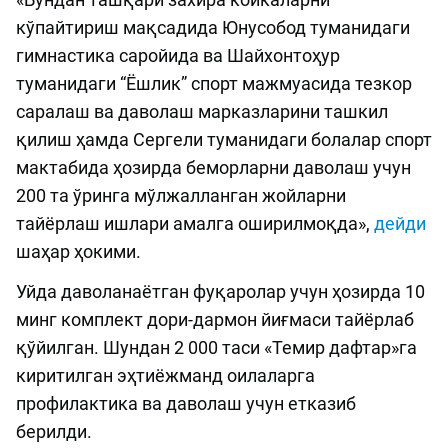
кўпайтириш мақсадида Юнусобод туманидаги
гимнастика саройида ва Шайхонтоҳур
туманидаги “Ёшлик” спорт мажмуасида тезкор
саралаш ва даволаш марказларини ташкил
қилиш ҳамда Сергели туманидаги болалар спорт
мактабида ҳозирда беморларни даволаш учун
200 та ўринга мўлжалланган жойларни
тайёрлаш ишлари амалга оширилмоқда»,
дейди
шаҳар ҳокими.
Уйда даволанаётган фуқаролар учун ҳозирда 10
минг комплект дори-дармон йиғмаси тайёрлаб
қўйилган. Шундан 2 000 таси «Темир дафтар»га
киритилган эҳтиёжманд оилаларга
профилактика ва даволаш учун етказиб
берилди.