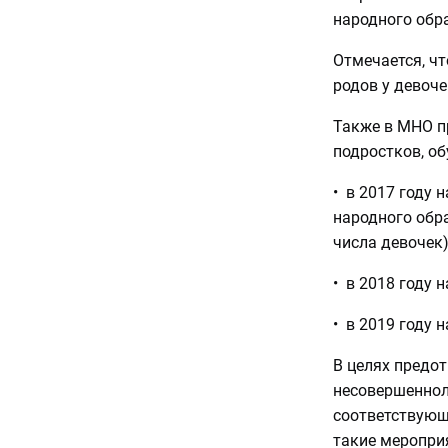
народного обр
Отмечается, чт
родов у девоче
Также в МНО п
подростков, о
• в 2017 году 
народного обра
числа девочек)
• в 2018 году 
• в 2019 году 
В целях предо
несовершеннол
соответствующ
такие мероприя