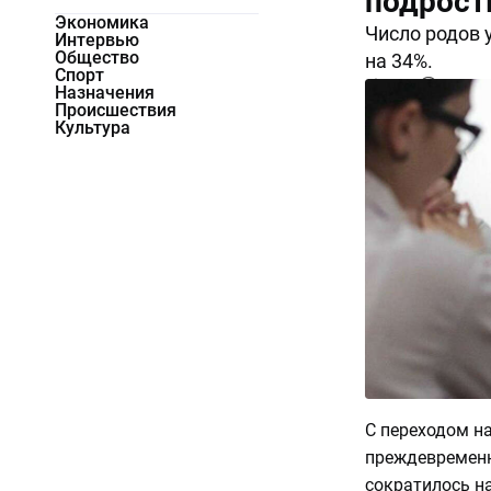
подрост
Экономика
Число родов 
Интервью
Общество
на 34%.
Спорт
6965
0
Назначения
Происшествия
Культура
С переходом н
преждевременны
сократилось н