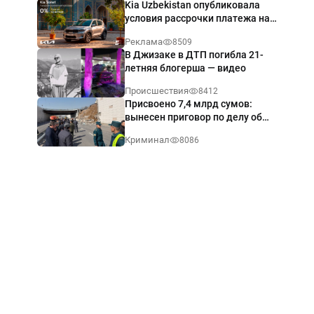
Kia Uzbekistan опубликовала
условия рассрочки платежа на
Kia Sonet со ставкой от 0%
Реклама
8509
годовых
В Джизаке в ДТП погибла 21-
летняя блогерша — видео
Происшествия
8412
Присвоено 7,4 млрд сумов:
вынесен приговор по делу об
обрушении путепровода в
Криминал
8086
Ташкенте