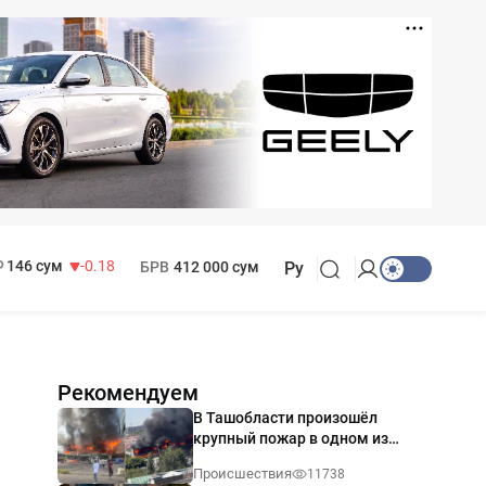
11 916 сум
28.92
13 749 сум
32.19
МРОТ
1 271 000 сум
146 сум
-0.18
БРВ
412 000 сум
Ру
Рекомендуем
В Ташобласти произошёл
крупный пожар в одном из
магазинов — видео
Происшествия
11738