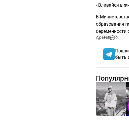
«Вливайся в ж
В Министерстве
образования п
беременности 
6965
0
Подпи
быть 
Популярн