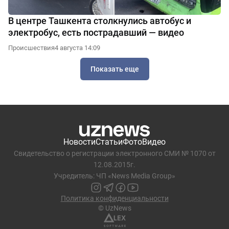
В центре Ташкента столкнулись автобус и
электробус, есть пострадавший — видео
Происшествия
4 августа 14:09
Показать еще
Новости
Статьи
Фото
Видео
Свидетельство о регистрации электронного СМИ № 1070 от
12.08.2015г.
Учредитель: ЧП «News Media Group»
Политика конфиденциальности
© UzNews