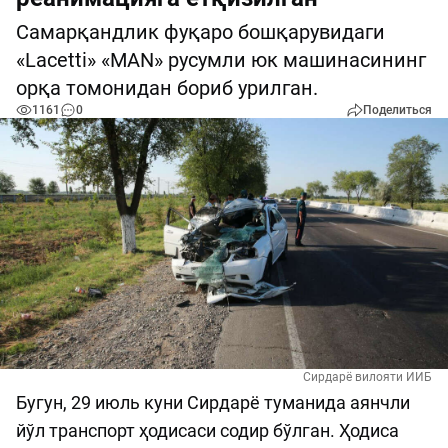
Самарқандлик фуқаро бошқарувидаги
«Lacetti» «MAN» русумли юк машинасининг
орқа томонидан бориб урилган.
1161
0
Поделиться
Сирдарё вилояти ИИБ
Бугун, 29 июль куни Сирдарё туманида аянчли
йўл транспорт ҳодисаси содир бўлган. Ҳодиса