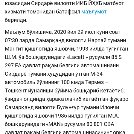
юзасидан Сирдарё вилояти ИИБ ЙҲХБ матбуот
хизмати томонидан батафсил
маълумот
берилди.
Маълум бўлишича, 2020 йил 29 июл куни соат
07:30 ларда Самарқанд вилояти Нарпай тумани
Манғит қишлоғида яшовчи, 1993 йилда туғилган
Ш.М. ўз бошқарувидаги «Lacetti» русумли 85 S
297 EA давлат рақам белгили автомашинани
Сирдарё тумани худудидан ўтган М-34
автомобиль йўлининг 100 кмда Термез –
Тошкент йўналиши бўйича бошқариб кетаётиб,
ўзидан олдинда ҳаракатланиб кетаётган фуқаро
Самарқанд вилояти Булунғур тумани Илончи
қишлоғида яшовчи 1986 йилда туғилган М.А.
бошқарувидаги «MAN» русумли 80 801 СВА
давлат рақам белгили автомашинасининг орқа