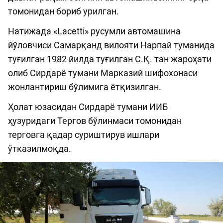
томонидан бориб урилган.
Натижада «Lacetti» русумли автомашина
йўловчиси Самарқанд вилояти Нарпай туманида
туғилган 1982 йилда туғилган С.Қ. тан жароҳати
олиб Сирдарё тумани Марказий шифохонаси
жонлантириш бўлимига ётқизилган.
Ҳолат юзасидан Сирдарё тумани ИИБ
ҳузуридаги Тергов бўлинмаси томонидан
терговга қадар суриштирув ишлари
ўтказилмоқда.