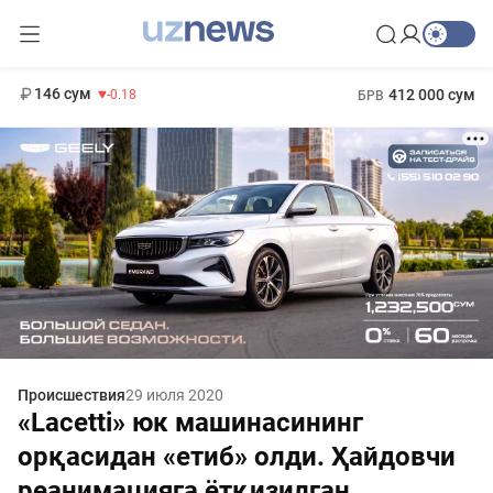
11 916 сум
28.92
13 749 сум
1 271 000 сум
32.19
МРОТ
146 сум
412 000 сум
-0.18
БРВ
Происшествия
29 июля 2020
«Lacetti» юк машинасининг
орқасидан «етиб» олди. Ҳайдовчи
реанимацияга ётқизилган