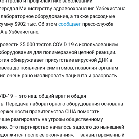
контролю и профилактике заболеваний
передал Министерству здравоохранения Узбекистана
 лабораторное оборудование, а также расходные
сумму $902 тыс. Об этом
сообщает
пресс-служба
А в Узбекистане.
ровести 25 000 тестов COVID-19 с использованием
оборудования для полимеразной цепной реакции.
огия обнаруживает присутствие вирусной ДНК в
овека до появления симптомов, позволяя органам
ия очень рано изолировать пациента и разорвать
ID-19 – это наш общий враг и общая
ть. Передача лабораторного оборудования основана
верженности правительства США помогать
учше реагировать на угрозы общественному
ию. Это партнерство началось задолго до нынешней
одолжится после ее окончания», — заявил временный