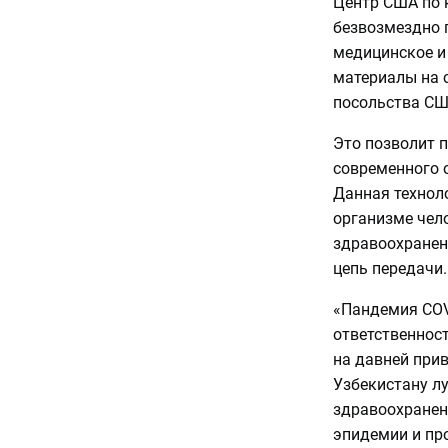
Центр США по 
безвозмездно 
медицинское и
материалы на 
посольства СШ
Это позволит п
современного 
Данная технол
организме чел
здравоохранен
цепь передачи.
«Пандемия COV
ответственнос
на давней при
Узбекистану л
здравоохранен
эпидемии и пр