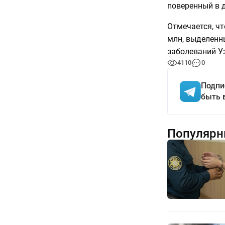
поверенный в 
Отмечается, чт
млн, выделенн
заболеваний У
4110
0
Подпи
быть 
Популярн