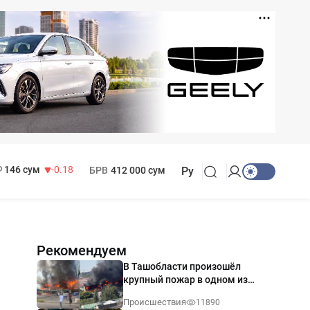
11 916 сум
28.92
13 749 сум
32.19
МРОТ
1 271 000 сум
146 сум
-0.18
БРВ
412 000 сум
Ру
Рекомендуем
В Ташобласти произошёл
крупный пожар в одном из
магазинов — видео
Происшествия
11890