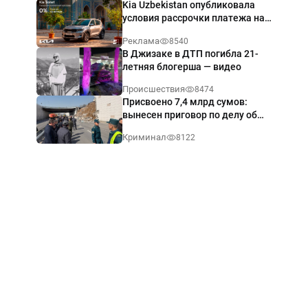
Kia Uzbekistan опубликовала
условия рассрочки платежа на
Kia Sonet со ставкой от 0%
Реклама
8540
годовых
В Джизаке в ДТП погибла 21-
летняя блогерша — видео
Происшествия
8474
Присвоено 7,4 млрд сумов:
вынесен приговор по делу об
обрушении путепровода в
Криминал
8122
Ташкенте