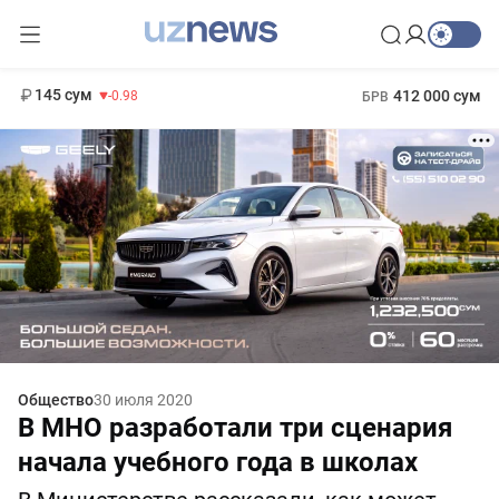
11 952 сум
36.46
13 780 сум
1 271 000 сум
30.12
МРОТ
145 сум
412 000 сум
-0.98
БРВ
Общество
30 июля 2020
В МНО разработали три сценария
начала учебного года в школах