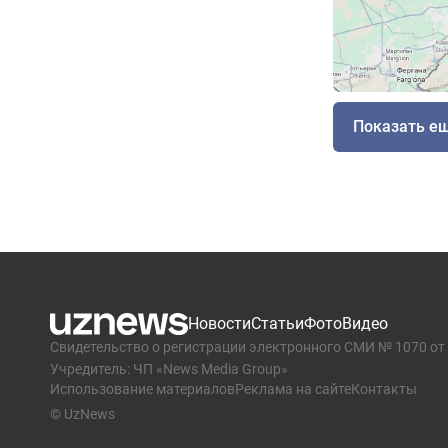
Показать е
Новости
Статьи
Фото
Видео
Свидетельство о регистрации электронного СМИ № 1070 от 
Учредитель: ЧП «News Media Group»
Использование материалов
Реклама на сайте
Контакты
© UzNews