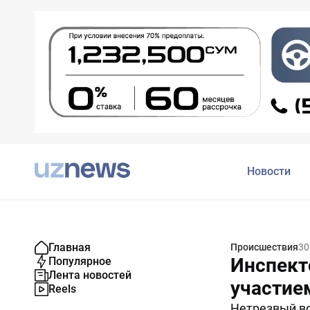
Новости
Главная
Происшествия
30
Инспект
Популярное
Лента новостей
участием
Reels
Нетрезвый во