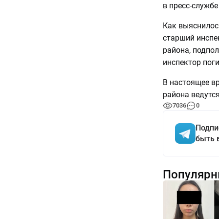
в пресс-служб
Как выяснилось
старший инспе
района, подпо
инспектор поги
В настоящее в
района ведутся
7036
0
Подпи
быть 
Популярн