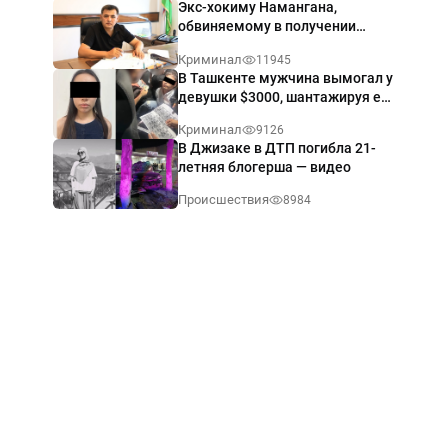
Экс-хокиму Намангана,
обвиняемому в получении
взятки $60 тыс., вынесли
Криминал
11945
приговор
В Ташкенте мужчина вымогал у
девушки $3000, шантажируя её
интимными фото — видео
Криминал
9126
В Джизаке в ДТП погибла 21-
летняя блогерша — видео
Происшествия
8984