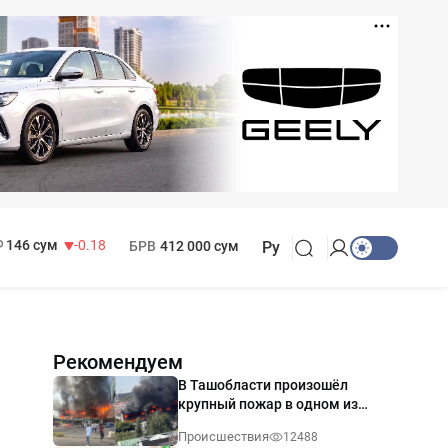
11 916 сум
28.92
13 749 сум
32.19
МРОТ
1 271 000 сум
146 сум
-0.18
БРВ
412 000 сум
Ру
Рекомендуем
В Ташобласти произошёл
крупный пожар в одном из
магазинов — видео
Происшествия
12488