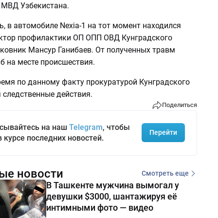
е МВД Узбекистана.
, в автомобиле Nexia-1 на тот момент находился
ктор профилактики ОП ОПП ОВД Кунградского
лковник Мансур Ганибаев. От полученных травм
б на месте происшествия.
ремя по данному факту прокуратурой Кунградского
 следственные действия.
Поделиться
сывайтесь на наш
Telegram
, чтобы
Перейти
в курсе последних новостей.
ые новости
Смотреть еще
В Ташкенте мужчина вымогал у
девушки $3000, шантажируя её
интимными фото — видео