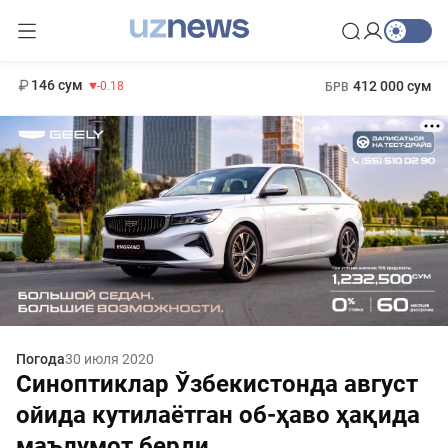
11 916 сум
28.92
13 749 сум
1 271 000 сум
32.19
МРОТ
146 сум
412 000 сум
-0.18
БРВ
Погода
30 июля 2020
Синоптиклар Ўзбекистонда август
ойида кутилаётган об-ҳаво ҳақида
маълумот берди