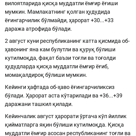
вилоятларида қисқа муддатли ёмғир ёғиши
мумкин. Мамлакатнинг қолган ҳудудида
ёғингарчилик бўлмайди, ҳарорат +30...+33
даража атрофида бўлади.
2 август куни республиканинг катта қисмида об-
ҳавонинг яна кам булутли ва қуруқ бўлиши
кутилмоқда, фақат баъзи тоғли ва тоғолди
ҳудудларда қисқа муддатли ёмғир ёғиб,
момақалдироқ бўлиши мумкин.
Кейинги ҳафтада об-ҳаво ёғингарчиликсиз
бўлади. Ҳарорат аста кўтарилади ва +36...+39
даражани ташкил қилади.
Кейинчалик август ҳарорати ўртача кўп йиллик
қийматларга яқин бўлиши кутилмоқда. Қисқа
муддатли ёмғир асосан республиканинг тоғли ва