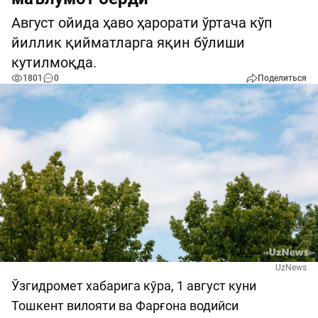
Август ойида ҳаво ҳарорати ўртача кўп
йиллик қийматларга яқин бўлиши
кутилмоқда.
1801
0
Поделиться
UzNews
Ўзгидромет хабарига кўра, 1 август куни
Тошкент вилояти ва Фарғона водийси