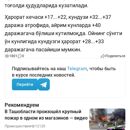
тоғолди ҳудудларида кузатилади.
Ҳарорат кечаси +17...+22, кундузи +32...+37
даража атрофида, айрим кунларда +40
даражагача бўлиши кутилмоқда. Ойнинг сўнгги
ўн кунлигида кундузги ҳарорат +28...+33
даражагача пасайиши мумкин.
1801
0
Поделиться
Подписывайтесь на наш
Telegram
, чтобы быть
в курсе последних новостей.
Перейти
Рекомендуем
В Ташобласти произошёл крупный
пожар в одном из магазинов — видео
Происшествия
12120