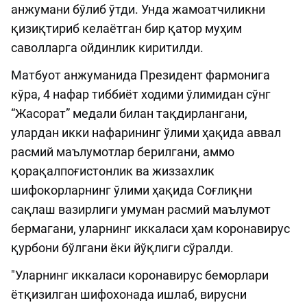
анжумани бўлиб ўтди. Унда жамоатчиликни
қизиқтириб келаётган бир қатор муҳим
саволларга ойдинлик киритилди.
Матбуот анжуманида Президент фармонига
кўра, 4 нафар тиббиёт ходими ўлимидан сўнг
“Жасорат” медали билан тақдирлангани,
улардан икки нафарининг ўлими ҳақида аввал
расмий маълумотлар берилгани, аммо
қорақалпоғистонлик ва жиззахлик
шифокорларнинг ўлими ҳақида Соғлиқни
сақлаш вазирлиги умуман расмий маълумот
бермагани, уларнинг иккаласи ҳам коронавирус
қурбони бўлгани ёки йўқлиги сўралди.
"Уларнинг иккаласи коронавирус беморлари
ётқизилган шифохонада ишлаб, вирусни