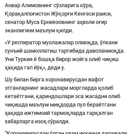
Анвар Алимовнинг сўзларига кўра,
Қорақалпоғистон Жўқорғи Кенгеси раиси,
сенатор Муса Ерниязовнинг аҳволи оғир
эканлигини маълум қилди.
«У респиратор муолажалар олмоқда, ўпкани
сунъий шамоллатиш тартибида даволанмоқда.
Уни Туркия ё бошқа бирор жойга олиб чиқиш
ҳақида гап йўқ», деди у.
Шу билан бирга коронавирусдан вафот
этганларнинг жасадлари моргларда қолиб
кетаётгани, қариндошлари эса жасадни олиб
чиқишда маълум миқдорда пул бераётгани
ҳақида ижтимоий тармоқларда тарқалган
хабарларга изоҳ сўралди.
“Коронавирусдан ўлган одам иккинчи даражали