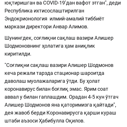
юқтиришган ва COVID-19’дан вафот этган", деди
Республика ихтисослаштирилган
Эндокрионология илмий-амалий тиббиёт
маркази директори Анвар Алимов.
Шунингдек, соғлиқни сақлаш вазири Алишер
Шодмоновнинг ҳолатига ҳам аниқлик
киритилди.
"Соғлиқни сақлаш вазири Алишер Шодмонов
кеча режали тарзда стационар шароитда
даволаш муолажаларига ўтди. Бу ҳолат
коронавирус билан боғлиқ эмас. Ярим соат
аввал у билан гаплашдим. Орадан 4-5 кун ўтгач
Алишер Шодмонов яна қаторимизга қайтади",
дея жавоб берди Коронавирусга қарши кураш
штаби аъзоси Ҳабибулла Оқилов.