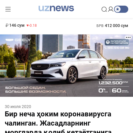
11 916 сум
28.92
13 749 сум
1 271 000 сум
32.19
МРОТ
146 сум
412 000 сум
-0.18
БРВ
30 июля 2020
Бир неча ҳоким коронавирусга
чалинган. Жасадларнинг
моргларда қолиб кетаётганига