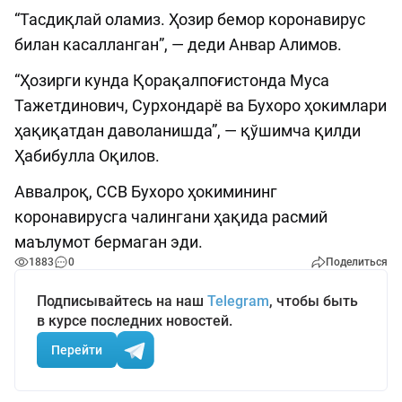
“Тасдиқлай оламиз. Ҳозир бемор коронавирус
билан касалланган”, — деди Aнвар Aлимов.
“Ҳозирги кунда Қорақалпоғистонда Муса
Тажетдинович, Сурхондарё ва Бухоро ҳокимлари
ҳақиқатдан даволанишда”, — қўшимча қилди
Ҳабибулла Оқилов.
Аввалроқ, ССВ Бухоро ҳокимининг
коронавирусга чалингани ҳақида расмий
маълумот бермаган эди.
1883
0
Поделиться
Подписывайтесь на наш
Telegram
, чтобы быть
в курсе последних новостей.
Перейти