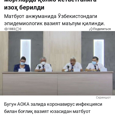
изоҳ берилди
Матбуот анжуманида Ўзбекистондаги
эпидемиологик вазият маълум қилинди.
1883
0
Поделиться
Скриншот
Бугун АОКА залида коронавирус инфекцияси
билан боғлиқ вазият юзасидан матбуот