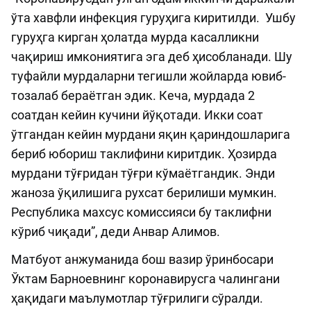
ўта хавфли инфекция гуруҳига киритилди. Ушбу
гуруҳга кирган ҳолатда мурда касалликни
чақириш имкониятига эга деб ҳисобланади. Шу
туфайли мурдаларни тегишли жойларда ювиб-
тозалаб бераётган эдик. Кеча, мурдада 2
соатдан кейин кучини йўқотади. Икки соат
ўтгандан кейин мурдани яқин қариндошларига
бериб юбориш таклифини киритдик. Ҳозирда
мурдани тўғридан тўғри кўмаётгандик. Энди
жаноза ўқилишига рухсат берилиши мумкин.
Республика махсус комиссияси бу таклифни
кўриб чиқади”, деди Анвар Алимов.
Матбуот анжуманида бош вазир ўринбосари
Ўктам Барноевнинг коронавирусга чалингани
ҳақидаги маълумотлар тўғрилиги сўралди.