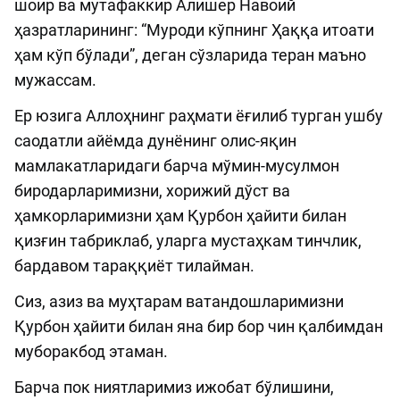
шоир ва мутафаккир Алишер Навоий
ҳазратларининг: “Муроди кўпнинг Ҳаққа итоати
ҳам кўп бўлади”, деган сўзларида теран маъно
мужассам.
Ер юзига Аллоҳнинг раҳмати ёғилиб турган ушбу
саодатли айёмда дунёнинг олис-яқин
мамлакатларидаги барча мўмин-мусулмон
биродарларимизни, хорижий дўст ва
ҳамкорларимизни ҳам Қурбон ҳайити билан
қизғин табриклаб, уларга мустаҳкам тинчлик,
бардавом тараққиёт тилайман.
Сиз, азиз ва муҳтарам ватандошларимизни
Қурбон ҳайити билан яна бир бор чин қалбимдан
муборакбод этаман.
Барча пок ниятларимиз ижобат бўлишини,