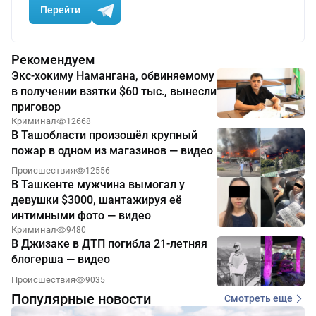
Перейти
Рекомендуем
Экс-хокиму Намангана, обвиняемому
в получении взятки $60 тыс., вынесли
приговор
Криминал
12668
В Ташобласти произошёл крупный
пожар в одном из магазинов — видео
Происшествия
12556
В Ташкенте мужчина вымогал у
девушки $3000, шантажируя её
интимными фото — видео
Криминал
9480
В Джизаке в ДТП погибла 21-летняя
блогерша — видео
Происшествия
9035
Популярные новости
Смотреть еще