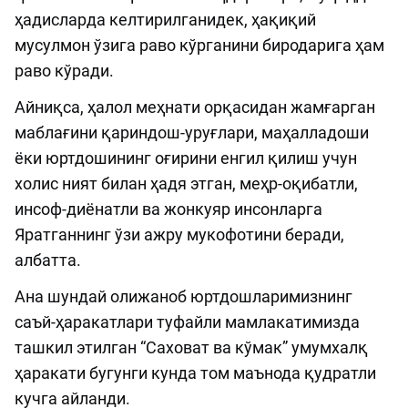
ҳадисларда келтирилганидек, ҳақиқий
мусулмон ўзига раво кўрганини биродарига ҳам
раво кўради.
Айниқса, ҳалол меҳнати орқасидан жамғарган
маблағини қариндош-уруғлари, маҳалладоши
ёки юртдошининг оғирини енгил қилиш учун
холис ният билан ҳадя этган, меҳр-оқибатли,
инсоф-диёнатли ва жонкуяр инсонларга
Яратганнинг ўзи ажру мукофотини беради,
албатта.
Ана шундай олижаноб юртдошларимизнинг
саъй-ҳаракатлари туфайли мамлакатимизда
ташкил этилган “Саховат ва кўмак” умумхалқ
ҳаракати бугунги кунда том маънода қудратли
кучга айланди.