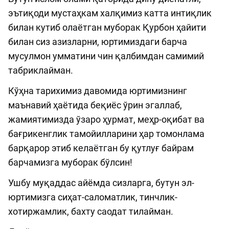
эътиқоди мустаҳкам халқимиз катта интиқлик
билан кутиб олаётган муборак Қурбон ҳайити
билан сиз азизларни, юртимиздаги барча
мусулмон умматини чин қалбимдан самимий
табриклайман.
Кўҳна тарихимиз давомида юртимизнинг
маънавий ҳаётида беқиёс ўрин эгаллаб,
жамиятимизда ўзаро ҳурмат, меҳр-оқибат ва
бағрикенглик тамойилларини ҳар томонлама
барқарор этиб келаётган бу қутлуғ байрам
барчамизга муборак бўлсин!
Ушбу муқаддас айёмда сизларга, бутун эл-
юртимизга сиҳат-саломатлик, тинчлик-
хотиржамлик, бахту саодат тилайман.