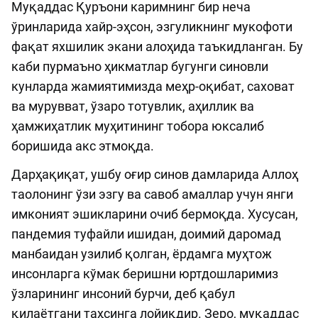
Муқаддас Қуръони каримнинг бир неча
ўринларида хайр-эҳсон, эзгуликнинг мукофоти
фақат яхшилик экани алоҳида таъкидланган. Бу
каби пурмаъно ҳикматлар бугунги синовли
кунларда жамиятимизда меҳр-оқибат, саховат
ва мурувват, ўзаро тотувлик, аҳиллик ва
ҳамжиҳатлик муҳитининг тобора юксалиб
боришида акс этмоқда.
Дарҳақиқат, ушбу оғир синов дамларида Aллоҳ
таолонинг ўзи эзгу ва савоб амаллар учун янги
имконият эшикларини очиб бермоқда. Хусусан,
пандемия туфайли ишидан, доимий даромад
манбаидан узилиб қолган, ёрдамга муҳтож
инсонларга кўмак беришни юртдошларимиз
ўзларининг инсоний бурчи, деб қабул
қилаётгани таҳсинга лойиқдир. Зеро, муқаддас