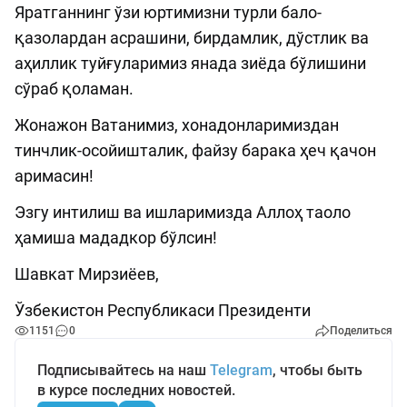
Яратганнинг ўзи юртимизни турли бало-
қазолардан асрашини, бирдамлик, дўстлик ва
аҳиллик туйғуларимиз янада зиёда бўлишини
сўраб қоламан.
Жонажон Ватанимиз, хонадонларимиздан
тинчлик-осойишталик, файзу барака ҳеч қачон
аримасин!
Эзгу интилиш ва ишларимизда Аллоҳ таоло
ҳамиша мададкор бўлсин!
Шавкат Мирзиёев,
Ўзбекистон Республикаси Президенти
1151
0
Поделиться
Подписывайтесь на наш
Telegram
, чтобы быть
в курсе последних новостей.