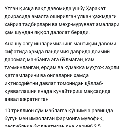
Ўтган қисқа вақт давомида ушбу Ҳаракат
доирасида амалга оширилган улкан ҳажмдаги
хайрия тадбирлари ва меҳр-мурувват амаллари
ҳам шундан яққол далолат беради.
Ана шу эзгу ишларимизнинг мантиқий давоми
сифатида ҳамда пандемия даврида доимий
даромад манбаига эга бўлмаган, кам
таъминланган, ёрдам ва кўмакка муҳтож аҳоли
қатламларини ва оилаларни ҳамда
иқтисодиётни давлат томонидан қўллаб-
қувватлашни янада кучайтириш мақсадида
аввал ажратилган
10 триллион сўм маблағга қўшимча равишда
бугун мен имзолаган Фармонга мувофиқ,
республика бюджетидан яна қарийб 2,5