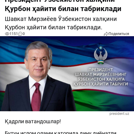
Қурбон ҳайити билан табриклади
Шавкат Мирзиёев Ўзбекистон халқини
Қурбон ҳайити билан табриклади.
1151
0
Поделиться
president.uz
Қадрли ватандошлар!
Бутун ислом олами қаторида дину диёнатли,