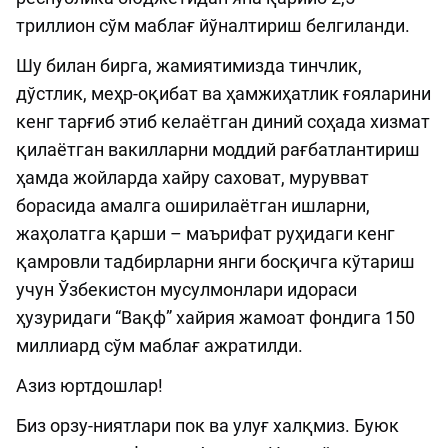
триллион сўм маблағ йўналтириш белгиланди.
Шу билан бирга, жамиятимизда тинчлик,
дўстлик, меҳр-оқибат ва ҳамжиҳатлик ғояларини
кенг тарғиб этиб келаётган диний соҳада хизмат
қилаётган вакилларни моддий рағбатлантириш
ҳамда жойларда хайру саховат, мурувват
борасида амалга оширилаётган ишларни,
жаҳолатга қарши – маърифат руҳидаги кенг
қамровли тадбирларни янги босқичга кўтариш
учун Ўзбекистон мусулмонлари идораси
ҳузуридаги “Вақф” хайрия жамоат фондига 150
миллиард сўм маблағ ажратилди.
Азиз юртдошлар!
Биз орзу-ниятлари пок ва улуғ халқмиз. Буюк