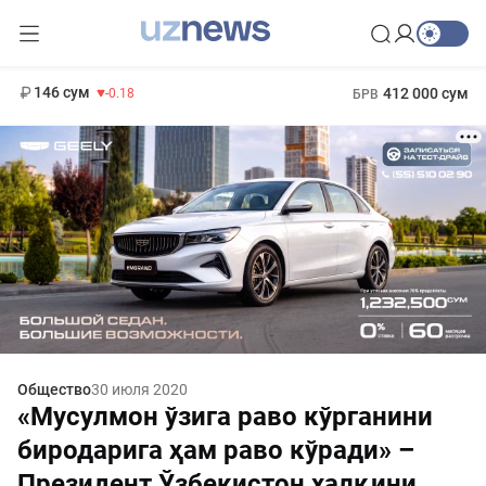
11 916 сум
28.92
13 749 сум
1 271 000 сум
32.19
МРОТ
146 сум
412 000 сум
-0.18
БРВ
Общество
30 июля 2020
«Мусулмон ўзига раво кўрганини
биродарига ҳам раво кўради» –
Президент Ўзбекистон халқини