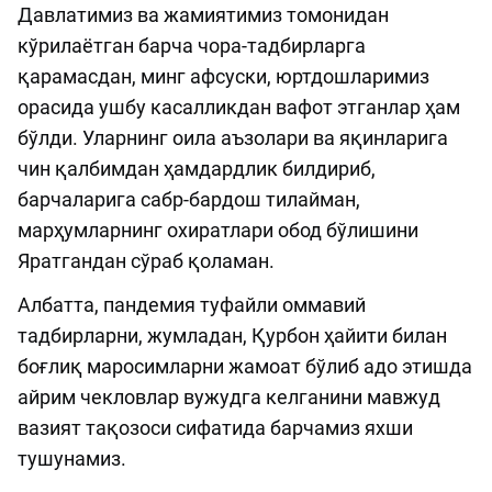
Давлатимиз ва жамиятимиз томонидан
кўрилаётган барча чора-тадбирларга
қарамасдан, минг афсуски, юртдошларимиз
орасида ушбу касалликдан вафот этганлар ҳам
бўлди. Уларнинг оила аъзолари ва яқинларига
чин қалбимдан ҳамдардлик билдириб,
барчаларига сабр-бардош тилайман,
марҳумларнинг охиратлари обод бўлишини
Яратгандан сўраб қоламан.
Албатта, пандемия туфайли оммавий
тадбирларни, жумладан, Қурбон ҳайити билан
боғлиқ маросимларни жамоат бўлиб адо этишда
айрим чекловлар вужудга келганини мавжуд
вазият тақозоси сифатида барчамиз яхши
тушунамиз.