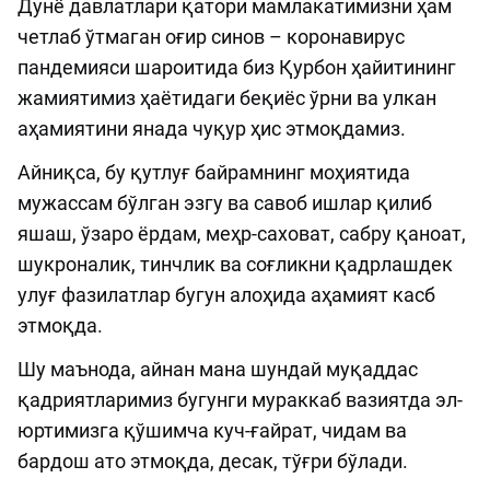
Дунё давлатлари қатори мамлакатимизни ҳам
четлаб ўтмаган оғир синов – коронавирус
пандемияси шароитида биз Қурбон ҳайитининг
жамиятимиз ҳаётидаги беқиёс ўрни ва улкан
аҳамиятини янада чуқур ҳис этмоқдамиз.
Айниқса, бу қутлуғ байрамнинг моҳиятида
мужассам бўлган эзгу ва савоб ишлар қилиб
яшаш, ўзаро ёрдам, меҳр-саховат, сабру қаноат,
шукроналик, тинчлик ва соғликни қадрлашдек
улуғ фазилатлар бугун алоҳида аҳамият касб
этмоқда.
Шу маънода, айнан мана шундай муқаддас
қадриятларимиз бугунги мураккаб вазиятда эл-
юртимизга қўшимча куч-ғайрат, чидам ва
бардош ато этмоқда, десак, тўғри бўлади.