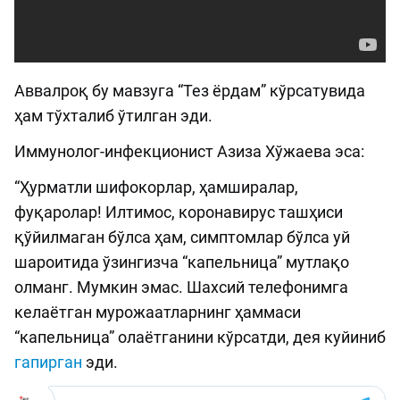
Аввалроқ бу мавзуга “Тез ёрдам” кўрсатувида
ҳам тўхталиб ўтилган эди.
Иммунолог-инфекционист Азиза Хўжаева эса:
“Ҳурматли шифокорлар, ҳамширалар,
фуқаролар! Илтимос, коронавирус ташҳиси
қўйилмаган бўлса ҳам, симптомлар бўлса уй
шароитида ўзингизча “капельница” мутлақо
олманг. Мумкин эмас. Шахсий телефонимга
келаётган мурожаатларнинг ҳаммаси
“капельница” олаётганини кўрсатди, дея куйиниб
гапирган
эди.