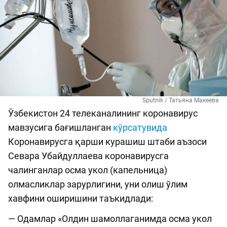
Sputnik / Татьяна Макеева
Ўзбекистон 24 телеканалининг коронавирус
мавзусига бағишланган
кўрсатувида
Коронавирусга қарши курашиш штаби аъзоси
Севара Убайдуллаева коронавирусга
чалинганлар осма укол (капельница)
олмасликлар зарурлигини, уни олиш ўлим
хавфини оширишини таъкидлади:
— Одамлар «Олдин шамоллаганимда осма укол