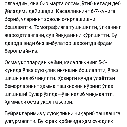
олгандим, яна бир марта олсам, ўтиб кетади деб
ўйладим» дейишади. Касалликнинг 6-7-кунига
бориб, уларнинг аҳволи оғирлашишни
бошлаяпти. Томографияга тушишяпти, ўпканинг
жароҳатлангани, сув йиққанини кўришяпти. Бу
даврда энди биз амбулатор шароитда ёрдам
беролмаймиз.
Осма уколлардан кейин, касалликнинг 5-6-
кунида ўпка суюқлик йиғишни бошлаяпти, ўпка
шиши келиб чиқяпти. Ҳозирги кунда ўлаётган
беморларнинг ҳамма ташхисини кўринг: ўпка
шишиши! Булар ўзидан-ўзи келиб чиқмаяпти.
Ҳаммаси осма укол таъсири.
Буйракларимиз у суюқликни чиқариб ташлашга
улгурмаяпти. Бу юрак қобиғида ҳам суюқлик