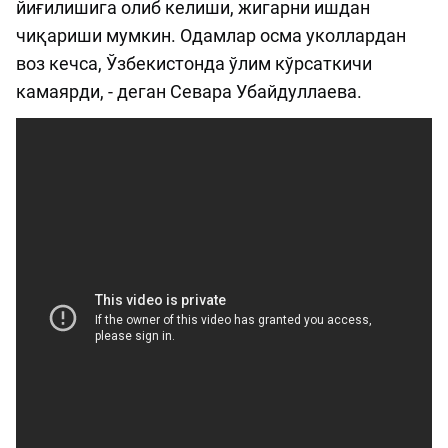
йиғилишига олиб келиши, жигарни ишдан
чиқариши мумкин. Одамлар осма уколлардан
воз кечса, Ўзбекистонда ўлим кўрсаткичи
камаярди, - деган Севара Убайдуллаева.