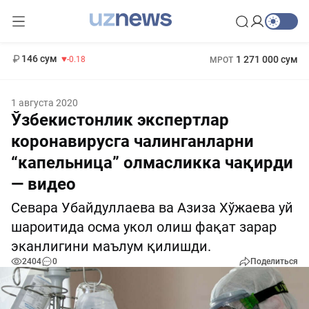
11 916 сум
28.92
13 749 сум
412 000 сум
32.19
БРВ
146 сум
1 271 000 сум
-0.18
МРОТ
1 августа 2020
Ўзбекистонлик экспертлар
коронавирусга чалинганларни
“капельница” олмасликка чақирди
— видео
Севара Убайдуллаева ва Азиза Хўжаева уй
шароитида осма укол олиш фақат зарар
эканлигини маълум қилишди.
2404
0
Поделиться