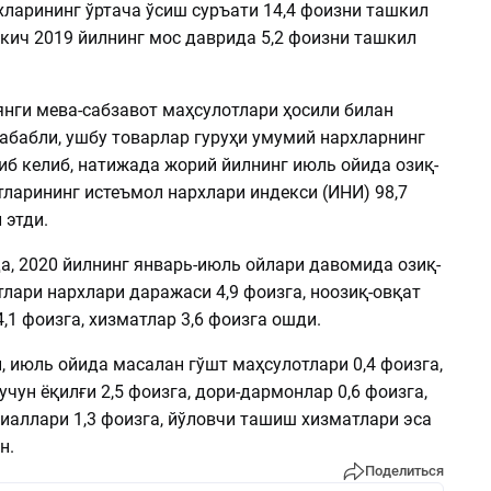
хларининг ўртача ўсиш суръати 14,4 фоизни ташкил
ткич 2019 йилнинг мос даврида 5,2 фоизни ташкил
янги мева-сабзавот маҳсулотлари ҳосили билан
абабли, ушбу товарлар гуруҳи умумий нархларнинг
иб келиб, натижада жорий йилнинг июль ойида озиқ-
тларининг истеъмол нархлари индекси (ИНИ) 98,7
 этди.
а, 2020 йилнинг январь-июль ойлари давомида озиқ-
лари нархлари даражаси 4,9 фоизга, ноозиқ-овқат
,1 фоизга, хизматлар 3,6 фоизга ошди.
 июль ойида масалан гўшт маҳсулотлари 0,4 фоизга,
чун ёқилғи 2,5 фоизга, дори-дармонлар 0,6 фоизга,
иаллари 1,3 фоизга, йўловчи ташиш хизматлари эса
н.
Поделиться