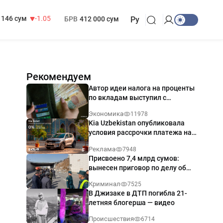
13 717 сум
-25.83
МРОТ
1 271 000 сум
146 сум
-1.05
БРВ
412 000 сум
Ру
Рекомендуем
Автор идеи налога на проценты
по вкладам выступил с
разъяснением
Экономика
11978
Kia Uzbekistan опубликовала
условия рассрочки платежа на
Kia Sonet со ставкой от 0%
Реклама
7948
годовых
Присвоено 7,4 млрд сумов:
вынесен приговор по делу об
обрушении путепровода в
Криминал
7525
Ташкенте
В Джизаке в ДТП погибла 21-
летняя блогерша — видео
Происшествия
6714