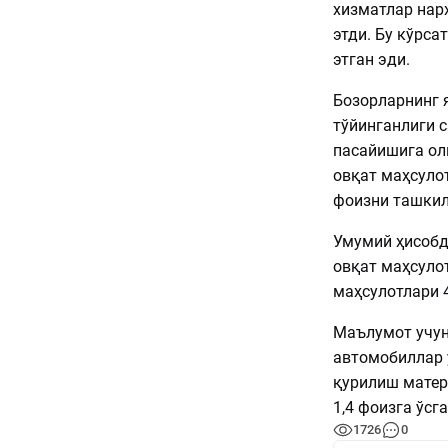
хизматлар нар
этди. Бу кўрса
этган эди.
Бозорларнинг 
тўйинганлиги с
пасайишига ол
овқат маҳсуло
фоизни ташкил
Умумий ҳисобд
овқат маҳсулот
маҳсулотлари 4
Маълумот учун,
автомобиллар у
қурилиш матер
1,4 фоизга ўсга
1726
0