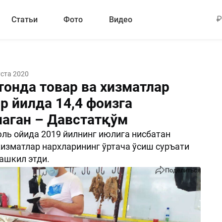
Статьи
Фото
Видео
уста 2020
тонда товар ва хизматлар
р йилда 14,4 фоизга
аган – Давстатқўм
ль ойида 2019 йилнинг июлига нисбатан
хизматлар нархларининг ўртача ўсиш суръати
ташкил этди.
Поделиться