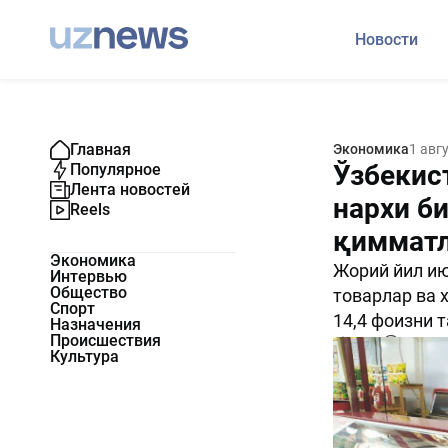
Новости
Главная
Экономика
1 авг
Ўзбекис
Популярное
Лента новостей
нархи би
Reels
қимматл
Экономика
Жорий йил ию
Интервью
Общество
товарлар ва 
Спорт
14,4 фоизни 
Назначения
Происшествия
1726
0
Культура