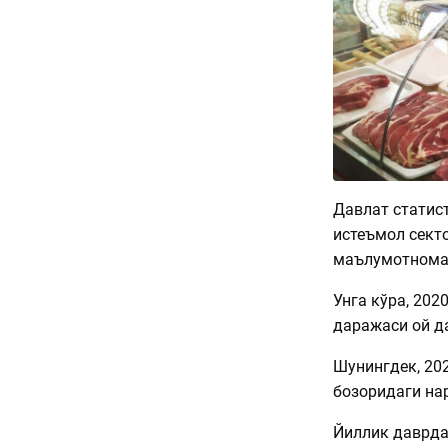
Давлат статис
истеъмол сект
маълумотном
Унга кўра, 20
даражаси ой да
Шунингдек, 20
бозоридаги нар
Йиллик даврда 