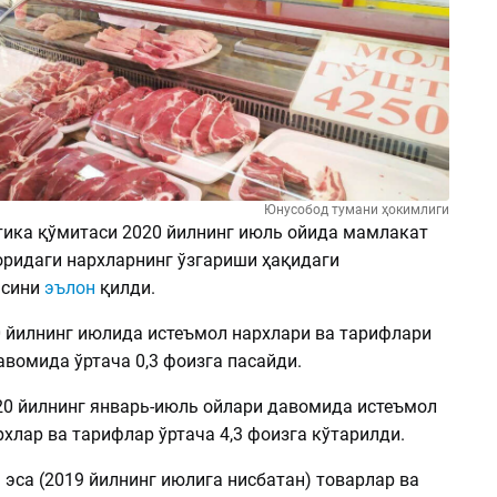
Юнусобод тумани ҳокимлиги
тика қўмитаси 2020 йилнинг июль ойида мамлакат
оридаги нархларнинг ўзгариши ҳақидаги
асини
эълон
қилди.
20 йилнинг июлида истеъмол нархлари ва тарифлари
вомида ўртача 0,3 фоизга пасайди.
20 йилнинг январь-июль ойлари давомида истеъмол
хлар ва тарифлар ўртача 4,3 фоизга кўтарилди.
эса (2019 йилнинг июлига нисбатан) товарлар ва